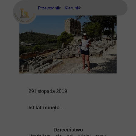
Przewodnik
Kierunki
Eubea
Ateny
Kos
Delfy
Rodos
Eubea
Kalimnos
Korfu
29 listopada 2019
Korynt
50 lat minęło...
Kos
Kreta
Dzieciństwo