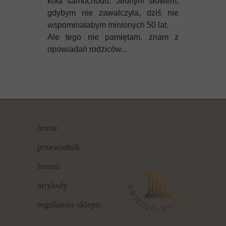
koła samochodu. Jednym słowem,
gdybym nie zawalczyła, dziś nie
wspominałabym minionych 50 lat.
Ale tego nie pamiętam, znam z
opowiadań rodziców...
home
przewodnik
forum
artykuły
regulamin sklepu