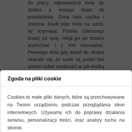
do pracy, odprowadzał mnie do
żłobka a mojego brata do
przedszkola. Zima była ciężka i
śnieżna. Kładł więc mnie na sanki,
by trzymając Piotrka (starszego
brata) za rękę, mógł go po drodze
wysłuchać i z nim rozmawiać.
Pewnego dnia gdy dotarł do żłobka
okazało się, że sanki są puste! Nie
umiem sobie wyobrazić w jak wielką
wpadł panikę! Wrócił drogą tą samą
Zgoda na pliki cookie
i... znalazł mnie. Podobnie smacznie
spałam w śnieżnej zaspie.
Drugie wydarzenie charakteryzuje
Cookies to małe pliki danych, które są przechowywane
już mnie samą. Byłam nieco starsza,
na Twoim urządzeniu podczas przeglądania stron
chodziłam do przedszkola. Rodzice
internetowych. Używamy ich do poprawy działania
kupili meble, które w tamtych
serwisu, personalizacji treści, oraz analizy ruchu na
czasach były trudne do zdobycia.
stronie.
Mama odebrała nas obu, czyli mnie i