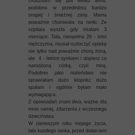
Urodziłam się pół wieku temu,
Mykeny
podobno w przededniu bardzo
srogiej i śnieżnej zimy. Mama
Nisyros
poważnie chorowała na nerki. Ze
szpitala wyszła gdy miałam 3
Rodos
miesiące. Tata, niespełna 26 - letni
mężczyzna, musiał roztoczyć opiekę
Samos
nie tylko nad poważnie chorą żoną,
ale 4 - letnim synkiem i dopiero co
Symi
narodzoną córką, czyli mną.
Podobno jako maleństwo nie
Thasos
sprawiałam dużo kłopotu; dużo
spałam i ogólnie byłam mało
Lanzarote
wymagająca.
Z opowiadań znam dwa, ważne dla
mnie samej, zdarzenia z wczesnego
dzieciństwa.
W pierwszym roku mojego życia,
tata każdego ranka, przed dotarciem