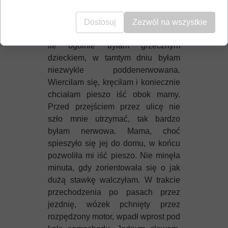
mojego brata i spieszyła się do
domu, ale ja tego dnia wyjątkowo
Dostosuj
Zezwól na wszystkie
nie chciałam usiedzieć w wózku. O
ile ogólnie byłam grzecznym
dzieckiem, w tamtym dniu byłam
niezwykle poddenerwowana.
Wierciłam się, kręciłam i koniecznie
chciałam pieszo iść obok mamy.
Przed przejściem przez ulicę nie
szło mnie utrzymać, tak bardzo
byłam nerwowa. Mama, choć
spieszyło się jej do domu, w końcu
pozwoliła mi iść pieszo. Nie minęła
minuta, gdy zorientowała się o jak
dużą stawkę walczyłam. W trakcie
przechodzenia po pasach przez
jezdnię, wózek pchnięty przez
rozpędzony motor, wpadł wprost pod