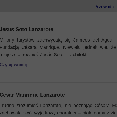
Przewodnik
Eubea
Jesus Soto Lanzarote
Kos
Miliony turystów zachwycają się Jameos del Agua,
Fundacją Césara Manrique. Niewielu jednak wie, że 
Rodos
miejsc stał również Jesús Soto – architekt,
Czytaj więcej...
Cesar Manrique Lanzarote
Trudno zrozumieć Lanzarote, nie poznając Césara M
zachowała swój wyjątkowy charakter – białe domy z ziel