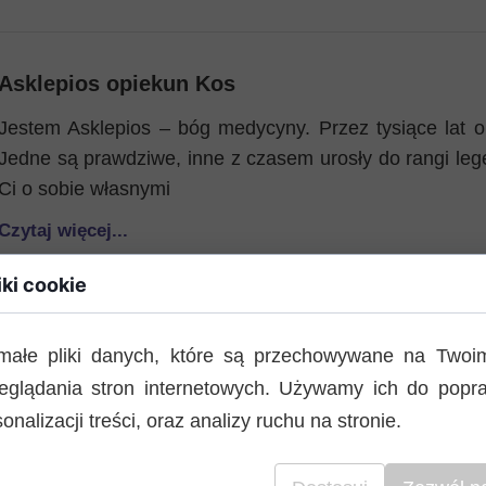
Asklepios opiekun Kos
Jestem Asklepios – bóg medycyny. Przez tysiące lat op
Jedne są prawdziwe, inne z czasem urosły do rangi leg
Ci o sobie własnymi
Czytaj więcej...
iki cookie
Gournia Kreta
małe pliki danych, które są przechowywane na Twoi
eglądania stron internetowych. Używamy ich do popra
Nie jest znana nazwa osady z czasów jej zamieszkania
onalizacji treści, oraz analizy ruchu na stronie.
ruiny pochodzą z czasów minojskich, a dokładniej z okr
Wykopaliska są