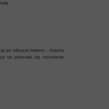
kały
Mykeny
Nisyros
Rodos
Samos
aż po odkrycie bakterii – historia
ce lat zmieniało się rozumienie
Symi
Thasos
Lanzarote