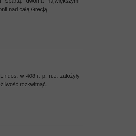
i Spartą, dwoma największymi
ii nad całą Grecją.
Lindos, w 408 r. p. n.e. założyły
żliwość rozkwitnąć.