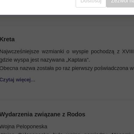
Dostosuj
Zezwól n
Czytaj więcej...
Kreta
Najwcześniejsze wzmianki o wyspie pochodzą z XVIII w
gdzie wyspa jest nazywana „Kaptara”.
Obecna nazwa została po raz pierwszy poświadczona w
Czytaj więcej...
Wydarzenia związane z Rodos
Wojna Peloponeska