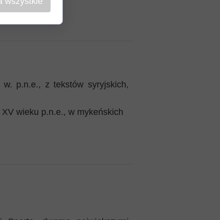
a wszystkie
. p.n.e., z tekstów syryjskich,
 XV wieku p.n.e., w mykeńskich