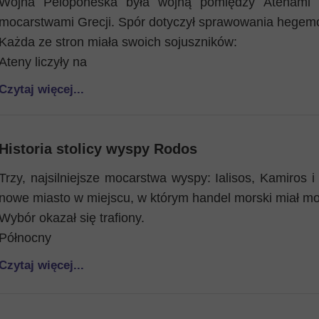
Wojna Peloponeska była wojną pomiędzy Atenami 
mocarstwami Grecji. Spór dotyczył sprawowania hegemon
Każda ze stron miała swoich sojuszników:
Ateny liczyły na
Czytaj więcej...
Historia stolicy wyspy Rodos
Trzy, najsilniejsze mocarstwa wyspy: Ialisos, Kamiros i 
nowe miasto w miejscu, w którym handel morski miał mo
Wybór okazał się trafiony.
Północny
Czytaj więcej...