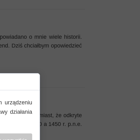
owiadano o mnie wiele historii.
end. Dziś chciałbym opowiedzieć
m urządzeniu
wy działania
. Wiadomo natomiast, że odkryte
esu między 1550 a 1450 r. p.n.e.