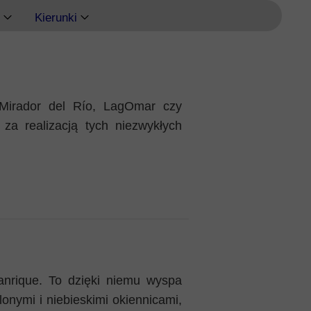
Kierunki
Ateny
Delfy
 Mirador del Río, LagOmar czy
za realizacją tych niezwykłych
Eubea
Kalimnos
Korfu
Korynt
Kos
anrique. To dzięki niemu wyspa
onymi i niebieskimi okiennicami,
Kreta