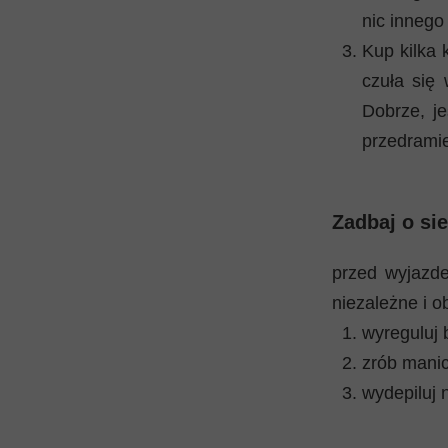
nic innego
Kup kilka 
czuła się 
Dobrze, je
przedramie
Zadbaj o sie
przed wyjazde
niezależne i o
wyreguluj b
zrób manicu
wydepiluj 