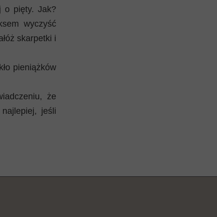
 o pięty. Jak?
eksem wyczyść
łóż skarpetki i
kło pieniążków
iadczeniu, że
jlepiej, jeśli