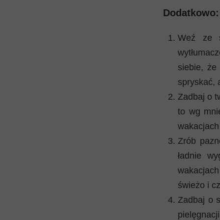
Dodatkowo:
Weź ze s
wytłumacz
siebie, że
spryskać, 
Zadbaj o t
to wg mni
wakacjach 
Zrób pazno
ładnie wy
wakacjach
świeżo i c
Zadbaj o s
pielęgnacj