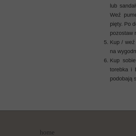
lub sandał
Weź pume
pięty. Po 
pozostaw n
Kup / weź 
na wygodne
Kup sobie
torebka i
podobają s
home