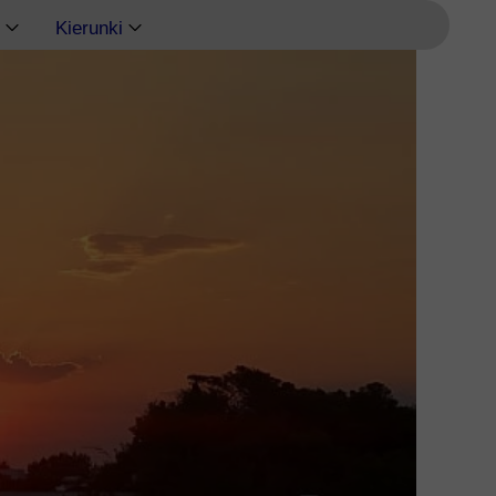
Kierunki
Ateny
Delfy
Eubea
Kalimnos
Korfu
Korynt
Kos
Kreta