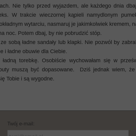
ach. Nie tylko przed wyjazdem, ale każdego dnia dbaj
ks. W trakcie wieczornej kąpieli namydlonym pum
dokładnym wytarciu, nasmaruj je jakimkolwiek kremem, na
a noc. Potem dbaj, by nie pobrudzić stóp.
ze sobą ładne sandały lub klapki. Nie pozwól by zabra
 i ładne obuwie dla Ciebie.
 ładną torebkę. Osobiście wychowałam się w prześw
 buty muszą być dopasowane. Dziś jednak wiem, że na
ię Tobie i są wygodne.
Twój e-mail: