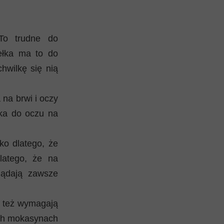
To trudne do
ełka ma to do
chwilkę się nią
na brwi i oczy
ka do oczu na
ko dlatego, że
latego, że na
lądają zawsze
y też wymagają
nych mokasynach