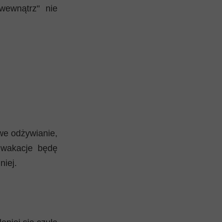
 wewnątrz" nie
we odżywianie,
a wakacje będę
niej.