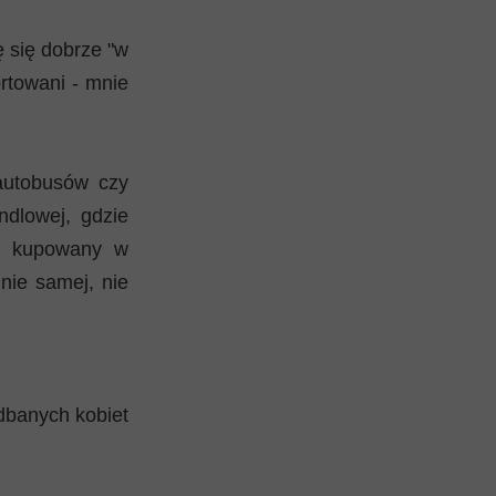
 się dobrze "w
ortowani - mnie
autobusów czy
ndlowej, gdzie
ój kupowany w
nie samej, nie
adbanych kobiet