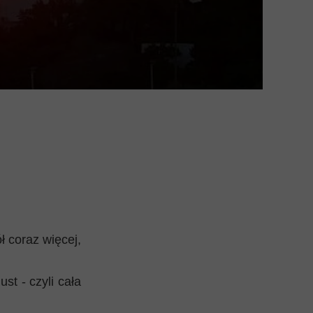
Mykeny
Nisyros
Rodos
Samos
Symi
Thasos
ół coraz więcej,
Lanzarote
st - czyli cała