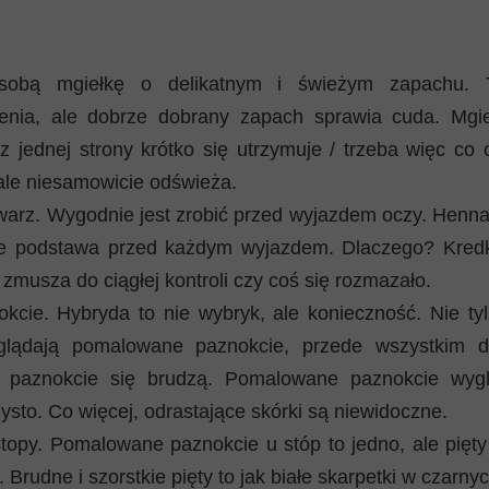
obą mgiełkę o delikatnym i świeżym zapachu. 
enia, ale dobrze dobrany zapach sprawia cuda. Mgi
 z jednej strony krótko się utrzymuje / trzeba więc co 
ale niesamowicie odświeża.
warz. Wygodnie jest zrobić przed wyjazdem oczy. Henna 
e podstawa przed każdym wyjazdem. Dlaczego? Kred
zmusza do ciągłej kontroli czy coś się rozmazało.
kcie. Hybryda to nie wybryk, ale konieczność. Nie tyl
glądają pomalowane paznokcie, przede wszystkim d
 paznokcie się brudzą. Pomalowane paznokcie wyg
zysto. Co więcej, odrastające skórki są niewidoczne.
topy. Pomalowane paznokcie u stóp to jedno, ale pięt
i. Brudne i szorstkie pięty to jak białe skarpetki w czar