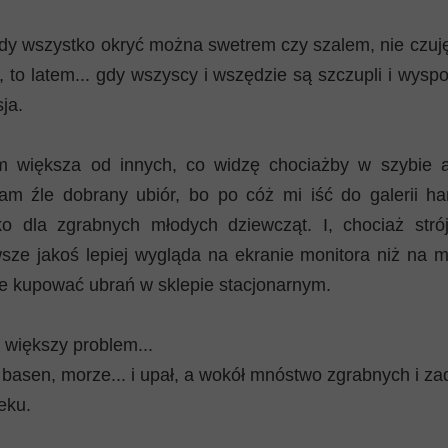
dy wszystko okryć można swetrem czy szalem, nie czuję
, to latem... gdy wszyscy i wszędzie są szczupli i wysp
ja.
m większa od innych, co widzę chociażby w szybie 
m źle dobrany ubiór, bo po cóż mi iść do galerii ha
lko dla zgrabnych młodych dziewcząt. I, chociaż str
wsze jakoś lepiej wygląda na ekranie monitora niż na m
ie kupować ubrań w sklepie stacjonarnym.
 większy problem...
 basen, morze... i upał, a wokół mnóstwo zgrabnych i z
eku.