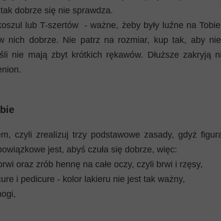
 tak dobrze się nie sprawdza.
koszul lub T-szertów - ważne, żeby były luźne na Tobie
w nich dobrze. Nie patrz na rozmiar, kup tak, aby nie 
śli nie mają zbyt krótkich rękawów. Dłuższe zakryją n
nion.
bie
m, czyli zrealizuj trzy podstawowe zasady, gdyż figura
bowiązkowe jest, abyś czuła się dobrze, więc:
rwi oraz zrób hennę na całe oczy, czyli brwi i rzęsy,
re i pedicure - kolor lakieru nie jest tak ważny,
nogi,