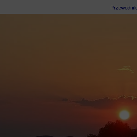
Przewodnik
Eubea
Kos
Rodos