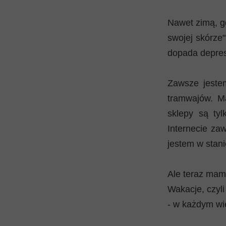
Nawet zimą, g
swojej skórze"
dopada depres
Zawsze jeste
tramwajów. Ma
sklepy są ty
Internecie za
jestem w stan
Ale teraz mam
Wakacje, czyli
- w każdym wi