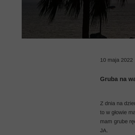
10 maja 2022
Gruba na w
Z dnia na dzień
to w głowie ma
mam grube ręce
JA.