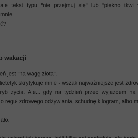
ale tekst typu "nie przejmuj się" lub "piękno tkwi
 mnie.
ąć?
o wakacji
eń jest "na wagę złota".
ietetyk skrytykuje mnie - wszak najważniejsze jest zdro
tryb życia. Ale... gdy na tydzień przed wyjazdem n
do reguł zdrowego odżywiania, schudnę kilogram, albo m
ało.