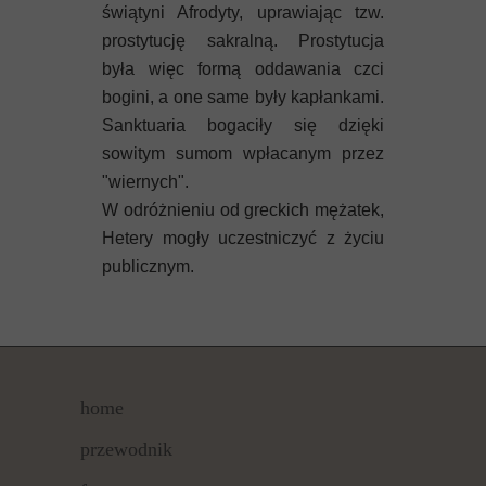
świątyni Afrodyty, uprawiając tzw.
prostytucję sakralną. Prostytucja
była więc formą oddawania czci
bogini, a one same były kapłankami.
Sanktuaria bogaciły się dzięki
sowitym sumom wpłacanym przez
"wiernych".
W odróżnieniu od greckich mężatek,
Hetery mogły uczestniczyć z życiu
publicznym.
home
przewodnik