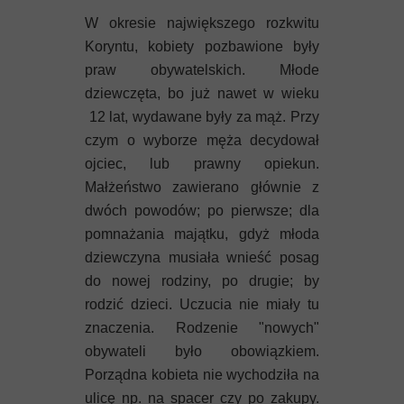
Mykeny
W okresie największego rozkwitu
Koryntu, kobiety pozbawione były
Nisyros
praw obywatelskich. Młode
Rodos
dziewczęta, bo już nawet w wieku
12 lat, wydawane były za mąż. Przy
Samos
czym o wyborze męża decydował
ojciec, lub prawny opiekun.
Symi
Małżeństwo zawierano głównie z
dwóch powodów; po pierwsze; dla
Thasos
pomnażania majątku, gdyż młoda
dziewczyna musiała wnieść posag
Lanzarote
do nowej rodziny, po drugie; by
rodzić dzieci. Uczucia nie miały tu
znaczenia. Rodzenie "nowych"
obywateli było obowiązkiem.
Porządna kobieta nie wychodziła na
ulicę np. na spacer czy po zakupy.