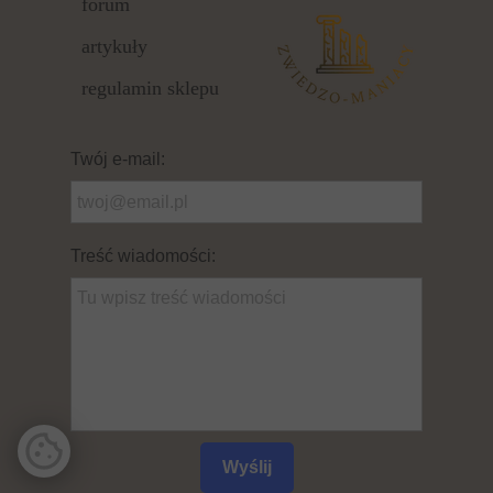
forum
artykuły
regulamin sklepu
Twój e-mail:
Treść wiadomości:
Wyślij