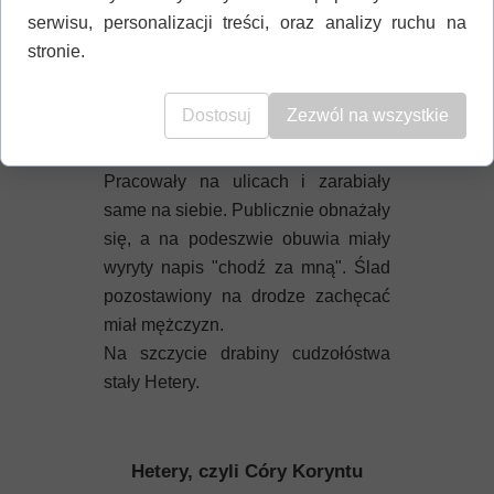
cudzołóstwo. Dziewczyna, aby
serwisu, personalizacji treści, oraz analizy ruchu na
uwolnić się z sytuacji, musiała
stronie.
udowodnić, że ma prawnego
opiekuna.
Dostosuj
Zezwól na wszystkie
Metojki, czyli wolne kobiety, stały na
wyższym poziomie prostytucji.
Pracowały na ulicach i zarabiały
same na siebie. Publicznie obnażały
się, a na podeszwie obuwia miały
wyryty napis "chodź za mną". Ślad
pozostawiony na drodze zachęcać
miał mężczyzn.
Na szczycie drabiny cudzołóstwa
stały Hetery.
Hetery, czyli Córy Koryntu