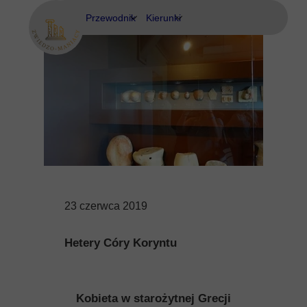
Przewodnik
Kierunki
Eubea
Ateny
Kos
Delfy
Rodos
Eubea
Kalimnos
Korfu
23 czerwca 2019
Korynt
Hetery Córy Koryntu
Kos
Kreta
Kobieta w starożytnej Grecji