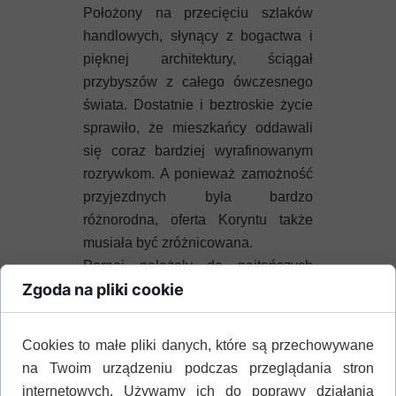
Położony na przecięciu szlaków
handlowych, słynący z bogactwa i
pięknej architektury, ściągał
przybyszów z całego ówczesnego
świata. Dostatnie i beztroskie życie
sprawiło, że mieszkańcy oddawali
się coraz bardziej wyrafinowanym
rozrywkom. A ponieważ zamożność
przyjezdnych była bardzo
różnorodna, oferta Koryntu także
musiała być zróżnicowana.
Pornai należały do najtańszych
Zgoda na pliki cookie
prostytutek. Rekrutowane do burdeli
niewolnice lub kobiety nie mające
prawnego opiekuna, były
Cookies to małe pliki danych, które są przechowywane
utrzymywane przez państwo.
na Twoim urządzeniu podczas przeglądania stron
Ustanowił to Solon by powstrzymać
internetowych. Używamy ich do poprawy działania