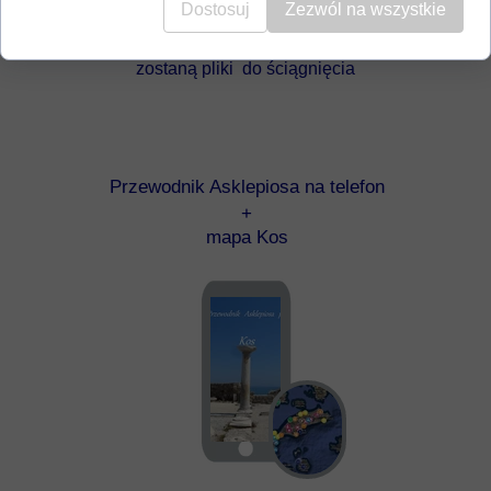
40,- zł
zamiast
50,- zł
Dostosuj
Zezwól na wszystkie
na podany adres email wysłane
zostaną pliki do ściągnięcia
Przewodnik Asklepiosa na telefon
+
mapa Kos