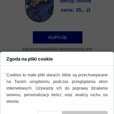
wersji online
cena: 25,- zł
KUPUJĘ
zakup przewodnika równoznaczny jest
z akceptacją
Regulaminu sklepu
Zgoda na pliki cookie
Cookies to małe pliki danych, które są przechowywane
na Twoim urządzeniu podczas przeglądania stron
internetowych. Używamy ich do poprawy działania
Przewodnik Asklepiosa po Kos
serwisu, personalizacji treści, oraz analizy ruchu na
stronie.
[pdf] z mapą Kos online