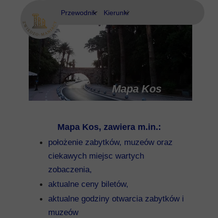
Przewodnik
Kierunki
Eubea
Ateny
Kos
Delfy
Rodos
Eubea
Mapa Kos
Kalimnos
Mapa Kos, zawiera m.in.:
Korfu
położenie zabytków, muzeów oraz
Korynt
ciekawych miejsc wartych
zobaczenia,
Kos
aktualne ceny biletów,
Kreta
aktualne godziny otwarcia zabytków i
muzeów