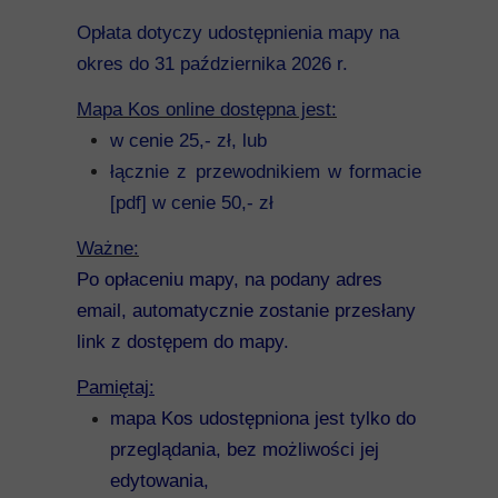
Mykeny
Opłata dotyczy udostępnienia mapy na
Nisyros
okres do 31 października 2026 r.
Mapa Kos online dostępna jest:
Rodos
w cenie 25,- zł
, lub
Samos
łącznie z przewodnikiem w formacie
[pdf] w cenie 50,- zł
Symi
Ważne:
Thasos
Po opłaceniu mapy, na podany adres
email, automatycznie zostanie przesłany
Lanzarote
link z dostępem do mapy.
Pamiętaj:
mapa Kos udostępniona jest tylko do
przeglądania, bez możliwości jej
edytowania,