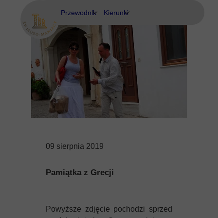
Przewodnik
Kierunki
Eubea
Ateny
Kos
Delfy
Rodos
Eubea
Kalimnos
Korfu
09 sierpnia 2019
Korynt
Pamiątka z Grecji
Kos
Kreta
Powyższe zdjęcie pochodzi sprzed