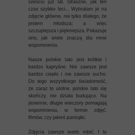
Mykeny
sześciu już lat. Straszne, jak ten
czas szybko leci... Wybrałam je na
Nisyros
zdjęcie główne, nie tylko dlatego, że
jestem młodsza; a więc
Rodos
szczuplejsza i piękniejsza. Pokazuje
ono, jak wiele znaczą dla mnie
Samos
wspomnienia.
Symi
Nasze polskie lato jest krótkie i
bardzo kapryśne. Nie zawsze jest
Thasos
bardzo ciepło i nie zawsze sucho.
Do tego wszystkiego świadomość,
Lanzarote
że zaraz to ulotne, polskie lato się
skończy, nie działa budująco. Na
jesienne, długie wieczory pomagają
wspomnienia, w formie zdjęć,
filmów, czy jakieś pamiątki.
Zdjęcia zawsze warto robić. I tu