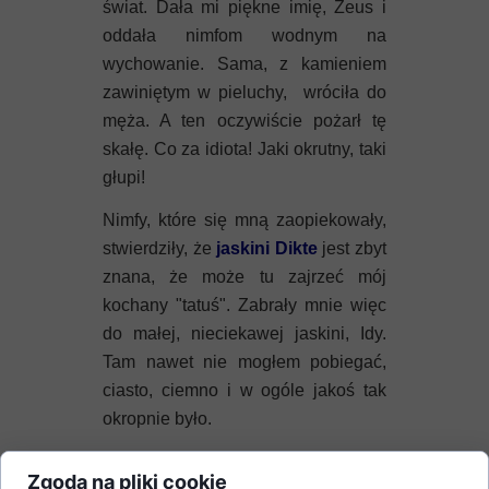
świat. Dała mi piękne imię, Zeus i
oddała nimfom wodnym na
wychowanie. Sama, z kamieniem
zawiniętym w pieluchy, wróciła do
męża. A ten oczywiście pożarł tę
skałę. Co za idiota! Jaki okrutny, taki
głupi!
Nimfy, które się mną zaopiekowały,
stwierdziły, że
jaskini Dikte
jest zbyt
znana, że może tu zajrzeć mój
kochany "tatuś". Zabrały mnie więc
do małej, nieciekawej jaskini, Idy.
Tam nawet nie mogłem pobiegać,
ciasto, ciemno i w ogóle jakoś tak
okropnie było.
Ale tu, na
Krecie
, urodziłem się i
Zgoda na pliki cookie