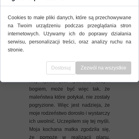
spędziłem całe dzieciństwo,
właściwie młodość też. Dlatego
Krecie
pokochałem i dbałem o nią,
Cookies to małe pliki danych, które są przechowywane
nawet gdy zostałem królem bogów.
na Twoim urządzeniu podczas przeglądania stron
internetowych. Używamy ich do poprawy działania
W jaskini Ida długo mieszkałem. I
serwisu, personalizacji treści, oraz analizy ruchu na
trochę rozmyślałem. Przecież nie
stronie.
może tak być, że ja - bóg, będę całą
wieczność tu mieszkał. Nie mogłem
Dostosuj
Zezwól na wszystkie
na to pozwolić. Obmyśliłem plan.
Mój ojciec jest tytanem, dużym
bogiem, może być więc tak, że
maleństwa które połykał, nie zostały
pogryzione. Więc jest nadzieja, że
moje rodzeństwo dorosło i wystarczy
ich uwolnić. Uczepiłem się tej myśli.
Moja kochana matka zgodziła się,
że pomoże w realizacji planu.