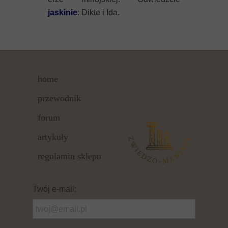
jaskinie
: Dikte i Ida.
home
przewodnik
forum
artykuły
regulamin sklepu
Twój e-mail: