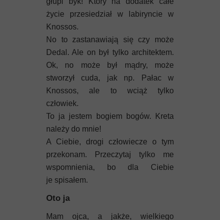
głupi byk! Który na dodatek całe
życie przesiedział w labiryncie w
Knossos.
No to zastanawiają się czy może
Dedal. Ale on był tylko architektem.
Ok, no może był mądry, może
stworzył cuda, jak np. Pałac w
Knossos, ale to wciąż tylko
człowiek.
To ja jestem bogiem bogów. Kreta
należy do mnie!
A Ciebie, drogi człowiecze o tym
przekonam. Przeczytaj tylko me
wspomnienia, bo dla Ciebie
je spisałem.
Oto ja
Mam ojca, a jakże, wielkiego