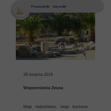
Przewodnik
Kierunki
Eubea
Ateny
Kos
Delfy
Rodos
Eubea
Kalimnos
Korfu
28 sierpnia 2019
Korynt
Wspomnienia Zeusa
Kos
Kreta
Moje rodzeństwo, moje kochane