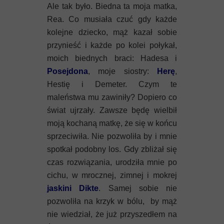
Ale tak było. Biedna ta moja matka,
Rea. Co musiała czuć gdy każde
kolejne dziecko, mąż kazał sobie
przynieść i każde po kolei połykał,
moich biednych braci: Hadesa i
Posejdona
, moje siostry:
Herę
,
Hestię i Demeter. Czym te
maleństwa mu zawiniły? Dopiero co
świat ujrzały. Zawsze będę wielbił
moją kochaną matkę, że się w końcu
sprzeciwiła. Nie pozwoliła by i mnie
spotkał podobny los. Gdy zbliżał się
czas rozwiązania, urodziła mnie po
cichu, w mrocznej, zimnej i mokrej
jaskini Dikte
. Samej sobie nie
pozwoliła na krzyk w bólu, by mąż
nie wiedział, że już przyszedłem na