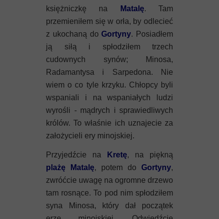
księżniczkę na
Matalę
. Tam
przemieniłem się w orła, by odlecieć
z ukochaną do
Gortyny
. Posiadłem
ją siłą i spłodziłem trzech
cudownych synów; Minosa,
Radamantysa i Sarpedona. Nie
wiem o co tyle krzyku. Chłopcy byli
wspaniali i na wspaniałych ludzi
wyrośli - mądrych i sprawiedliwych
królów. To właśnie ich uznajecie za
założycieli ery minojskiej.
Przyjedźcie na
Kretę
, na piękną
plażę Matalę
, potem do
Gortyny
,
zwróćcie uwagę na ogromne drzewo
tam rosnące. To pod nim spłodziłem
syna Minosa, który dał początek
erze minojskiej. Odwiedźcie