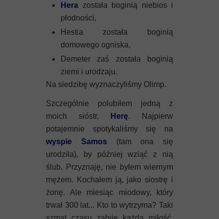
Hera
została boginią niebios i
płodności,
Hestia została boginią
domowego ogniska,
Demeter zaś została boginią
ziemi i urodzaju.
Na siedzibę wyznaczyliśmy Olimp.
Szczególnie polubiłem jedną z
moich sióstr,
Herę
. Najpierw
potajemnie spotykaliśmy się na
wyspie Samos
(tam ona się
urodziła), by później wziąć z nią
ślub. Przyznaję, nie byłem wiernym
mężem. Kochałem ją, jako siostrę i
żonę. Ale miesiąc miodowy, który
trwał 300 lat... Kto to wytrzyma? Taki
szmat czasu zabije każdą miłość.