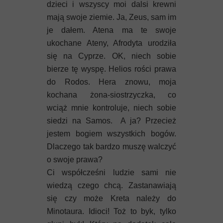
Mykeny
dzieci i wszyscy moi dalsi krewni
mają swoje ziemie. Ja, Zeus, sam im
Nisyros
je dałem. Atena ma te swoje
ukochane Ateny, Afrodyta urodziła
Rodos
się na Cyprze. OK, niech sobie
bierze tę wyspę. Helios rości prawa
Samos
do Rodos. Hera znowu, moja
kochana żona-siostrzyczka, co
Symi
wciąż mnie kontroluje, niech sobie
siedzi na Samos. A ja? Przecież
Thasos
jestem bogiem wszystkich bogów.
Lanzarote
Dlaczego tak bardzo muszę walczyć
o swoje prawa?
Ci współcześni ludzie sami nie
wiedzą czego chcą. Zastanawiają
się czy może Kreta należy do
Minotaura. Idioci! Toż to byk, tylko