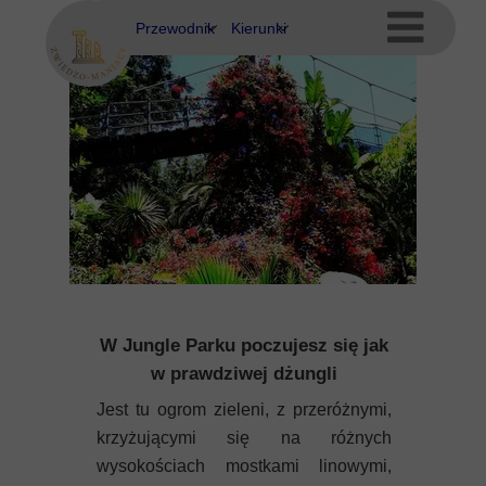
Przewodnik
Kierunki
Eubea
Ateny
Kos
Delfy
Rodos
Eubea
Kalimnos
Korfu
Korynt
W Jungle Parku poczujesz się jak
w prawdziwej dżungli
Kos
Jest tu ogrom zieleni, z przeróżnymi,
krzyżującymi się na różnych
Kreta
wysokościach mostkami linowymi,