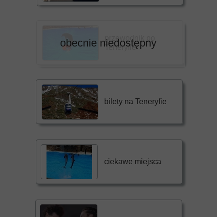
przewodnik po
obecnie niedostępny
Teneryfie
bilety na Teneryfie
ciekawe miejsca