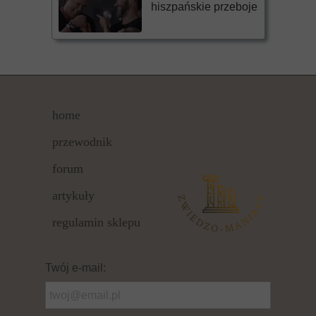
hiszpańskie przeboje
home
przewodnik
forum
artykuły
regulamin sklepu
Twój e-mail: