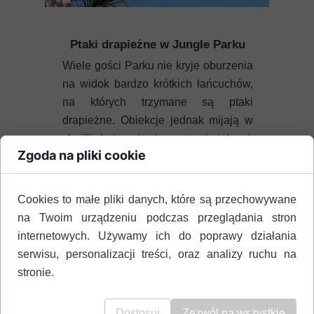
Ptaki drapieżne w Jungle Parku
Wiele gości Parku nie kryje oburzenia
na widok bardzo krótkich łańcuchów,
na których trzymane są ptaki
drapieżne. Obiekcje jednak mijają w
chwili obejrzenia show z tymi ptakami.
Zgoda na pliki cookie
W jakim bowiem ogrodzie
zoologicznym ptaki mogą latać pod
gołym niebem, nieskrepowane
Cookies to małe pliki danych, które są przechowywane
żadnym rzemieniem.
na Twoim urządzeniu podczas przeglądania stron
internetowych. Używamy ich do poprawy działania
serwisu, personalizacji treści, oraz analizy ruchu na
stronie.
Dostosuj
Zezwól na wszystkie