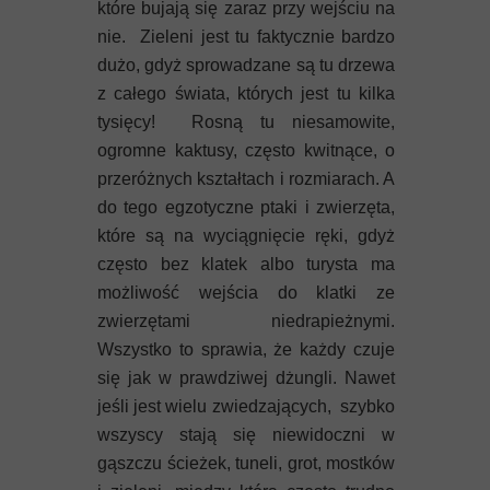
Mykeny
które bujają się zaraz przy wejściu na
nie. Zieleni jest tu faktycznie bardzo
Nisyros
dużo, gdyż sprowadzane są tu drzewa
z całego świata, których jest tu kilka
Rodos
tysięcy! Rosną tu niesamowite,
ogromne kaktusy, często kwitnące, o
Samos
przeróżnych kształtach i rozmiarach. A
do tego egzotyczne ptaki i zwierzęta,
Symi
które są na wyciągnięcie ręki, gdyż
często bez klatek albo turysta ma
Thasos
możliwość wejścia do klatki ze
Lanzarote
zwierzętami niedrapieżnymi.
Wszystko to sprawia, że każdy czuje
się jak w prawdziwej dżungli. Nawet
jeśli jest wielu zwiedzających, szybko
wszyscy stają się niewidoczni w
gąszczu ścieżek, tuneli, grot, mostków