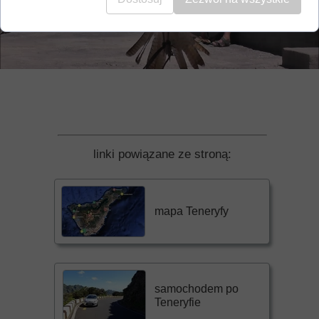
linki powiązane ze stroną:
mapa Teneryfy
samochodem po
Teneryfie