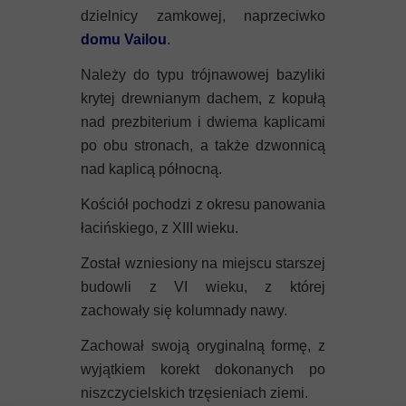
Mykeny
dzielnicy zamkowej, naprzeciwko
domu Vailou
.
Nisyros
Należy do typu trójnawowej bazyliki
Rodos
krytej drewnianym dachem, z kopułą
nad prezbiterium i dwiema kaplicami
Samos
po obu stronach, a także dzwonnicą
nad kaplicą północną.
Symi
Kościół pochodzi z okresu panowania
Thasos
łacińskiego, z XIII wieku.
Został wzniesiony na miejscu starszej
Lanzarote
budowli z VI wieku, z której
zachowały się kolumnady nawy.
Zachował swoją oryginalną formę, z
wyjątkiem korekt dokonanych po
niszczycielskich trzęsieniach ziemi.