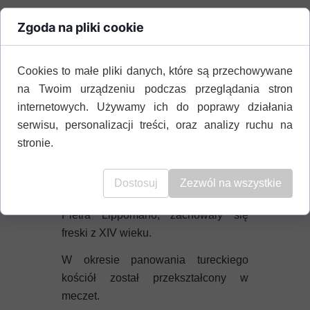
Najbardziej imponującym elementem
Zgoda na pliki cookie
kościoła jest centralna apsyda, z jej
niezwykle misterną dekoracją
Cookies to małe pliki danych, które są przechowywane
rzeźbiarską.
na Twoim urządzeniu podczas przeglądania stron
Wyjątkowe znaczenie ma również
internetowych. Używamy ich do poprawy działania
dwuspadowy dach nawy głównej,
serwisu, personalizacji treści, oraz analizy ruchu na
który został przywieziony z Wenecji i
stronie.
zachował się niemal nienaruszony.
W kaplicy północnej, gdzie znajduje
Dostosuj
Zezwól na wszystkie
się grobowiec weneckiego urzędnika
Pietra Lippomano, zachowały się
freski z XIV wieku.
W okresie panowania tureckiego
kościół został przekształcony w
meczet.