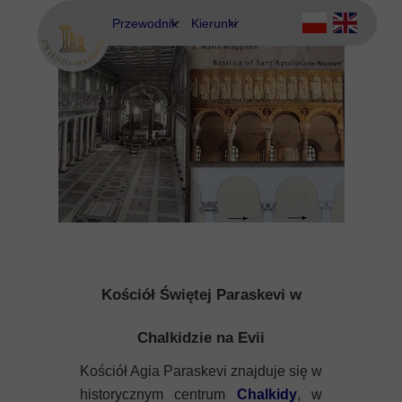
Przewodnik
Kierunki
Eubea
Ateny
Kos
Delfy
Rodos
Eubea
Kalimnos
Korfu
Korynt
Kościół Świętej Paraskevi w
Kos
Chalkidzie na Evii
Kreta
Kościół Agia Paraskevi znajduje się w
historycznym centrum
Chalkidy
, w