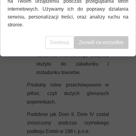
prawdopodobnie produkowano wino i
na Twoim urządzeniu podczas przeglądania stron
internetowych. Używamy ich do poprawy działania
oliwę.
serwisu, personalizacji treści, oraz analizy ruchu na
Były dwa wejścia:
stronie.
jedno prowadziło na dziedziniec,
który łączył oba skrzydła,
Dostosuj
Zezwól na wszystkie
drugie w południowo-wschodnim
narożniku wschodniego budynku
służyło do załadunku i
rozładunku towarów.
Produkty rolne przechowywano w
pithoi, czyli dużych glinianych
pojemnikach.
Podobnie jak Dom II, Dom IV został
zniszczony podczas rzymskiego
podboju Eretrii w 198 r. p.n.e.