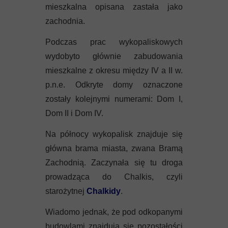
Mykeny
mieszkalna opisana zastała jako
zachodnia.
Nisyros
Podczas prac wykopaliskowych
Rodos
wydobyto głównie zabudowania
mieszkalne z okresu między IV a II w.
Samos
p.n.e. Odkryte domy oznaczone
zostały kolejnymi numerami: Dom I,
Symi
Dom II i Dom IV.
Thasos
Na północy wykopalisk znajduje się
główna brama miasta, zwana Bramą
Lanzarote
Zachodnią. Zaczynała się tu droga
prowadząca do Chalkis, czyli
starożytnej
Chalkidy
.
Wiadomo jednak, że pod odkopanymi
budowlami znajdują się pozostałości