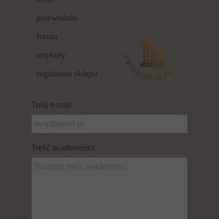
przewodnik
forum
artykuły
regulamin sklepu
Twój e-mail:
Treść wiadomości: