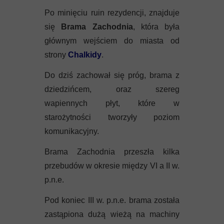
Po minięciu ruin rezydencji, znajduje
się
Brama Zachodnia
, która była
głównym wejściem do miasta od
strony
Chalkidy
.
Do dziś zachował się próg, brama z
dziedzińcem, oraz szereg
wapiennych płyt, które w
starożytności tworzyły poziom
komunikacyjny.
Brama Zachodnia przeszła kilka
przebudów w okresie między VI a II w.
p.n.e.
Pod koniec III w. p.n.e. brama została
zastąpiona dużą wieżą na machiny