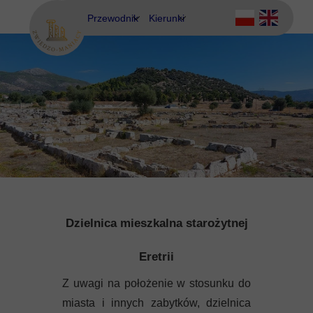
Przewodnik
Kierunki
Eubea
Ateny
Kos
Delfy
Rodos
Eubea
Kalimnos
Korfu
Korynt
Dzielnica mieszkalna starożytnej
Kos
Eretrii
Kreta
Z uwagi na położenie w stosunku do
miasta i innych zabytków, dzielnica