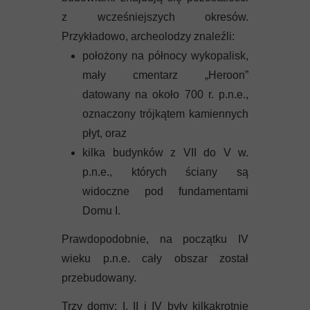
z wcześniejszych okresów.
Przykładowo, archeolodzy znaleźli:
położony na północy wykopalisk,
mały cmentarz „Heroon”
datowany na około 700 r. p.n.e.,
oznaczony trójkątem kamiennych
płyt, oraz
kilka budynków z VII do V w.
p.n.e., których ściany są
widoczne pod fundamentami
Domu I.
Prawdopodobnie, na początku IV
wieku p.n.e. cały obszar został
przebudowany.
Trzy domy: I, II i IV były kilkakrotnie