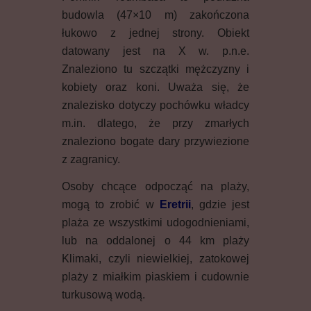
budowla (47×10 m) zakończona
łukowo z jednej strony. Obiekt
datowany jest na X w. p.n.e.
Znaleziono tu szczątki mężczyzny i
kobiety oraz koni. Uważa się, że
znalezisko dotyczy pochówku władcy
m.in. dlatego, że przy zmarłych
znaleziono bogate dary przywiezione
z zagranicy.
Osoby chcące odpocząć na plaży,
mogą to zrobić w
Eretrii
, gdzie jest
plaża ze wszystkimi udogodnieniami,
lub na oddalonej o 44 km plaży
Klimaki, czyli niewielkiej, zatokowej
plaży z miałkim piaskiem i cudownie
turkusową wodą.