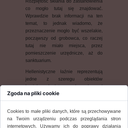
Rozpiętość skłania do zastanowienia
co mogło tutaj się znajdować.
Wprawdzie brak informacji na ten
temat, to jednak wiadomo, że
przeznaczenie mogło być wszelakie,
począwszy od grobowca, co raczej
tutaj nie miało miejsca, przez
pomieszczenie urzędnicze, aż do
sanktuarium.
Hellenistyczne łaźnie reprezentują
jedne z szeregu obiektów
kąpielowych, datowanych na okres od
Zgoda na pliki cookie
hellenistycznego (uznany jako od
chwili śmierci Aleksandra Wielkiego
w 323 r. p.n.e. do rzymskich podbojów
Cookies to małe pliki danych, które są przechowywane
zakończonych zajęciem
na Twoim urządzeniu podczas przeglądania stron
ptolemejskiego Egiptu w 30 r. p.n.e.)
internetowych. Używamy ich do poprawy działania