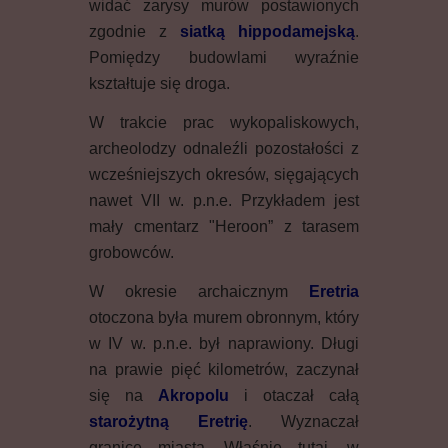
widać zarysy murów postawionych
zgodnie z
siatką
hippodamejską
.
Pomiędzy budowlami wyraźnie
kształtuje się droga.
W trakcie prac wykopaliskowych,
archeolodzy odnaleźli pozostałości z
wcześniejszych okresów, sięgających
nawet VII w. p.n.e. Przykładem jest
mały cmentarz "Heroon” z tarasem
grobowców.
W okresie archaicznym
Eretria
otoczona była murem obronnym, który
w IV w. p.n.e. był naprawiony. Długi
na prawie pięć kilometrów, zaczynał
się na
Akropolu
i otaczał całą
starożytną Eretrię
. Wyznaczał
granice miasta. Właśnie tutaj, w