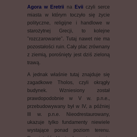
Agora w Eretrii
na
Evii
czyli serce
miasta w którym toczyło się życie
polityczne, religijne i handlowe w
starożytnej Grecji, to kolejne
"rozczarowanie". Tutaj nawet nie ma
pozostałości ruin. Cały plac zrównany
z ziemią, porośnięty jest dziś zieloną
trawą.
A jednak właśnie tutaj znajduje się
zagadkowe Tholos, czyli okrągły
budynek. Wzniesiony został
prawdopodobnie w V w. p.n.e.,
przebudowywany był w IV, a później
III w. p.n.e. Nieodrestaurowany,
ukazuje tylko fundamenty niewiele
wystające ponad poziom terenu.