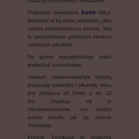
zobaczenia wszystkich wykopalisk.
Proponuję zwiedzanie
Eretrii
odbyć
dokładnie w tej samej kolejności, jaka
została zaproponowana poniżej. Jest
to spowodowane godzinami otwarcia
niektórych zabytków.
Do gromu macedońskiego warto
podjechać samochodem.
Osobom zainteresowanym historią
proponuję odwiedzić Lefkandię, która
jest oddalona od Eretrii o ok. 12
km. Znajdują się tu
nieodrestaurowane, acz bardzo
ważne zabytki, jak np. pomnik
Toumbasa.
Pomnik Toumbasa to podłużna