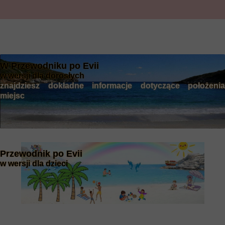
W Przewodniku po Evii
w wersji dla dorosłych
znajdziesz dokładne informacje dotyczące położenia
miejsc
Przewodnik po Evii
w wersji dla dzieci