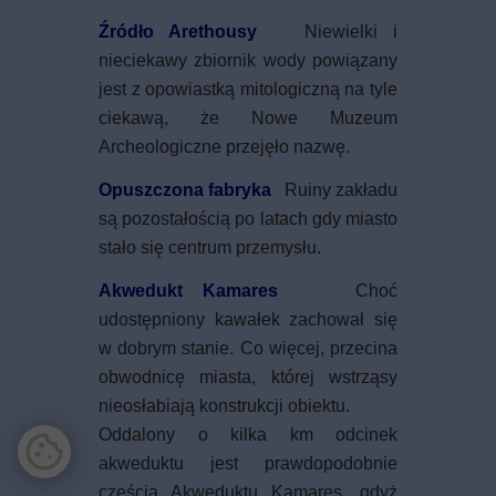
Źródło Arethousy
Niewielki i
nieciekawy zbiornik wody powiązany
jest z opowiastką mitologiczną na tyle
ciekawą, że Nowe Muzeum
Archeologiczne przejęło nazwę.
Opuszczona fabryka
Ruiny zakładu
są pozostałością po latach gdy miasto
stało się centrum przemysłu.
Akwedukt Kamares
Choć
udostępniony kawałek zachował się
w dobrym stanie. Co więcej, przecina
obwodnicę miasta, której wstrząsy
nieosłabiają konstrukcji obiektu.
Oddalony o kilka km odcinek
akweduktu j
est prawdopodobnie
częścią Akweduktu Kamares, gdyż