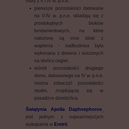
mury z V i IV w. p.n.e.:
pierwsze pozostałości datowane
na V-IV w. p.n.e. składają się z
prostokątnych bloków
fundamentowych, na które
nałożone są inne bloki z
wapienia - nadbudowa była
wykonana z drewna i suszonych
na słońcu cegieł,
wśród pozostałości drugiego
domu, datowanego na IV w. p.n.e.
można zobaczyć pozostałości
studni, znajdującej się w
posadzce dziedzińca.
Świątynia Apolla Daphnephoros
,
jest jednym z najważniejszych
wykopalisk w
Eretrii
.