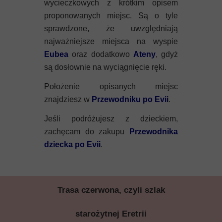
Mykeny
wycieczkowych z krótkim opisem
proponowanych miejsc. Są o tyle
Nisyros
sprawdzone, że uwzględniają
najważniejsze miejsca na wyspie
Rodos
Eubea
oraz dodatkowo
Ateny
, gdyż
są dosłownie na wyciągnięcie ręki.
Samos
Położenie opisanych miejsc
Symi
znajdziesz w
Przewodniku po Evii
.
Jeśli podróżujesz z dzieckiem,
Thasos
zachęcam do zakupu
Przewodnika
dziecka po Evii
.
Lanzarote
Trasa czerwona, czyli szlak
starożytnej Eretrii