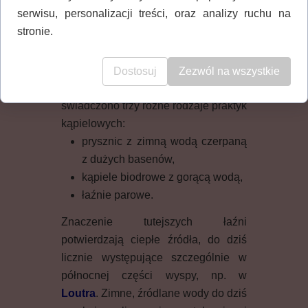
do cesarskiego. Oferowano tu bogaty
serwisu, personalizacji treści, oraz analizy ruchu na
wgląd w prawie pół tysiącletnią
stronie.
historię praktyk kąpielowych i
związanej z nią infrastrukturą.
Dostosuj
Zezwól na wszystkie
W okresie hellenistycznym w Eretrii
świadczono trzy różne rodzaje praktyk
kąpielowych:
prysznic z zimną wodą czerpaną
z dużych basenów,
kąpiele biodrowe z gorącą wodą,
łaźnie parowe.
Znaczenie tutejszych łaźni
potwierdzają ciepłe źródła, do dziś
licznie występujące szczególnie w
północnej części wyspy, np. w
Loutra
. Zimne, źródlane wody do dziś