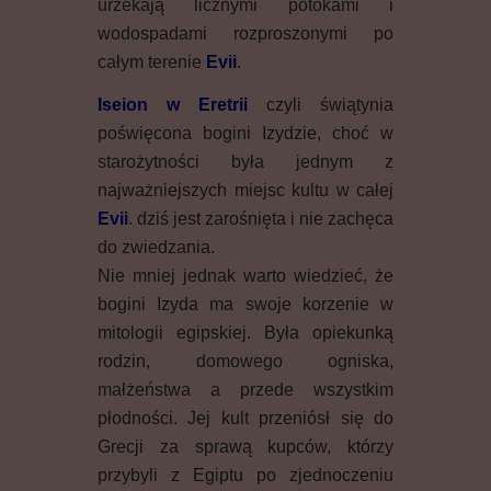
urzekają licznymi potokami i
wodospadami rozproszonymi po
całym terenie
Evii
.
Iseion w Eretrii
czyli świątynia
poświęcona bogini Izydzie, choć w
starożytności była jednym z
najważniejszych miejsc kultu w całej
Evii
. dziś jest zarośnięta i nie zachęca
do zwiedzania.
Nie mniej jednak warto wiedzieć, że
bogini Izyda ma swoje korzenie w
mitologii egipskiej. Była opiekunką
rodzin, domowego ogniska,
małżeństwa a przede wszystkim
płodności. Jej kult przeniósł się do
Grecji za sprawą kupców, którzy
przybyli z Egiptu po zjednoczeniu