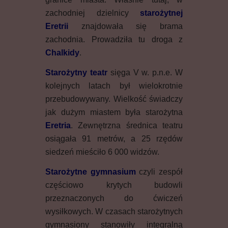
zachodniej dzielnicy
starożytnej
Eretrii
znajdowała się brama
zachodnia. Prowadziła tu droga z
Chalkidy
.
Starożytny teatr
sięga V w. p.n.e. W
kolejnych latach był wielokrotnie
przebudowywany. Wielkość świadczy
jak dużym miastem była starożytna
Eretria
. Zewnętrzna średnica teatru
osiągała 91 metrów, a 25 rzędów
siedzeń mieściło 6 000 widzów.
Starożytne gymnasium
czyli zespół
częściowo krytych budowli
przeznaczonych do ćwiczeń
wysiłkowych. W czasach starożytnych
gymnasiony stanowiły integralną