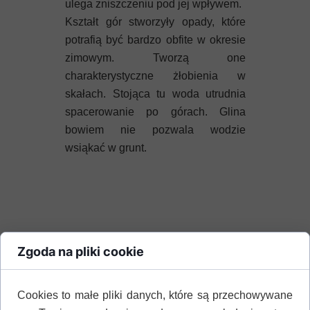
ulega zniszczeniu pod jej wpływem.
Kształt gór stworzyły opady, które
potrafią być bardzo obfite w okresie
zimowym. Tworzą one
charakterystyczne żłobienia w
skałach. Stojąca tu woda utrudnia
spacerowanie po górach. Glina
bowiem nie pozwala wodzie
wsiąkać w grunt.
Powiązane linki
Zgoda na pliki cookie
Cookies to małe pliki danych, które są przechowywane