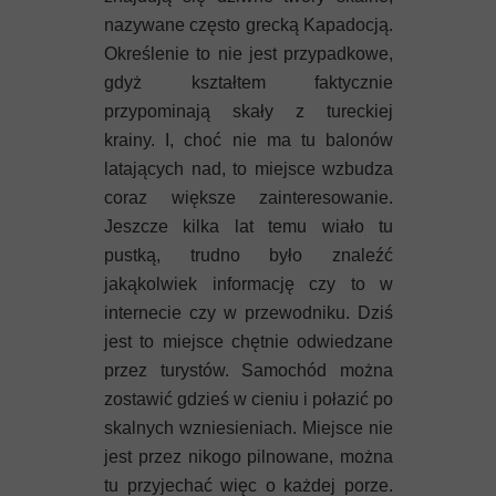
Mykeny
nazywane często grecką Kapadocją.
Określenie to nie jest przypadkowe,
Nisyros
gdyż kształtem faktycznie
Rodos
przypominają skały z tureckiej
krainy. I, choć nie ma tu balonów
Samos
latających nad, to miejsce wzbudza
coraz większe zainteresowanie.
Symi
Jeszcze kilka lat temu wiało tu
pustką, trudno było znaleźć
Thasos
jakąkolwiek informację czy to w
internecie czy w przewodniku. Dziś
Lanzarote
jest to miejsce chętnie odwiedzane
przez turystów. Samochód można
zostawić gdzieś w cieniu i połazić po
skalnych wzniesieniach. Miejsce nie
jest przez nikogo pilnowane, można
tu przyjechać więc o każdej porze.