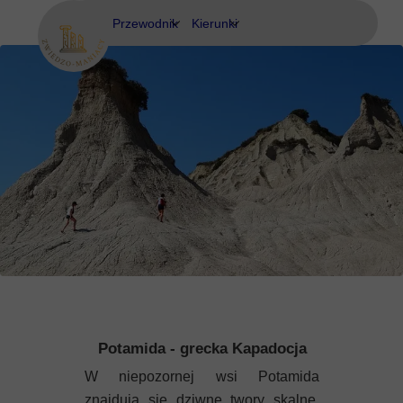
Przewodnik
Kierunki
Eubea
Ateny
Kos
Delfy
Rodos
Eubea
Kalimnos
Korfu
Korynt
Kos
Potamida - grecka Kapadocja
Kreta
W niepozornej wsi Potamida
znajdują się dziwne twory skalne,