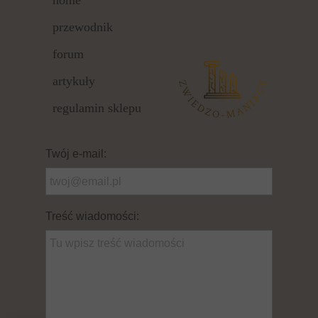
home
przewodnik
forum
artykuły
regulamin sklepu
Twój e-mail:
Treść wiadomości: