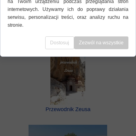
na Twoim urządzeniu podczas przeglądania stron
internetowych. Używamy ich do poprawy działania
serwisu, personalizacji treści, oraz analizy ruchu na
stronie.
mapa Krety
Dostosuj
Zezwól na wszystkie
Przewodnik Zeusa