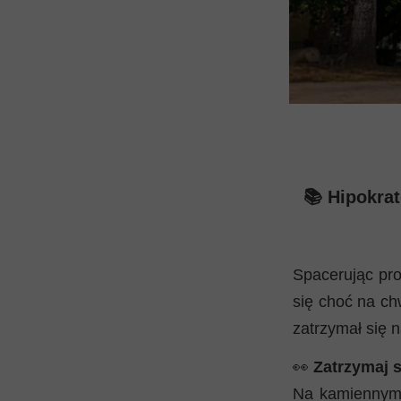
📚 Hipokrat
Spacerując pr
się choć na chw
zatrzymał się 
👀
Zatrzymaj 
Na kamiennym 