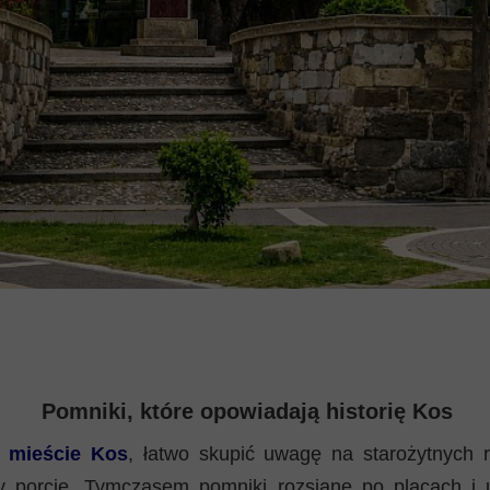
Pomniki, które opowiadają historię Kos
o
mieście Kos
, łatwo skupić uwagę na starożytnych 
 porcie. Tymczasem pomniki rozsiane po placach i u