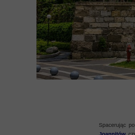
Spacerując p
Joannitów
czy