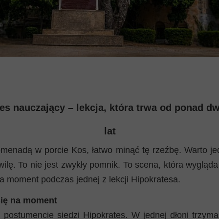
es nauczający – lekcja, która trwa od ponad d
lat
omenadą w porcie Kos, łatwo minąć tę rzeźbę. Warto j
ilę. To nie jest zwykły pomnik. To scena, która wygląda
na moment podczas jednej z lekcji Hipokratesa.
się na moment
postumencie siedzi Hipokrates. W jednej dłoni trzyma