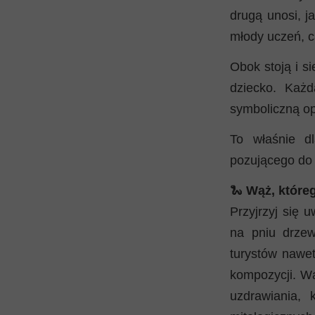
drugą unosi, j
młody uczeń, c
Obok stoją i si
dziecko. Każd
symboliczną op
To właśnie d
pozującego do p
🐍
Wąż, które
Przyjrzyj się 
na pniu drzew
turystów nawet
kompozycji. Wą
uzdrawiania,