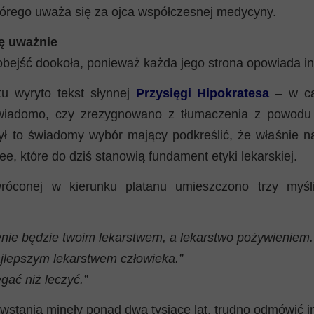
tórego uważa się za ojca współczesnej medycyny.
ię uważnie
bejść dookoła, ponieważ każda jego strona opowiada inn
tu wyryto tekst słynnej
Przysięgi Hipokratesa
– w ca
wiadomo, czy zrezygnowano z tłumaczenia z powodu
ył to świadomy wybór mający podkreślić, że właśnie na
dee, które do dziś stanowią fundament etyki lekarskiej.
róconej w kierunku platanu umieszczono trzy myśl
nie będzie twoim lekarstwem, a lekarstwo pożywieniem.
ajlepszym lekarstwem człowieka.”
gać niż leczyć.”
wstania minęły ponad dwa tysiące lat, trudno odmówić i