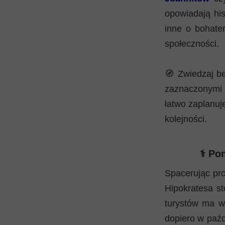
opowiadają his
inne o bohate
społeczności.
🧭 Zwiedzaj b
zaznaczonymi 
łatwo zaplanuj
kolejności.
⚕️ Po
Spacerując pr
Hipokratesa st
turystów ma wr
dopiero w paź