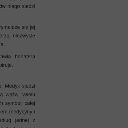
iw niego siedzi
zymające się jej
orzą niezwykle
ie.
tawia bohatera
iruje.
ło. Medyk siedzi
wa węża. Wielu
h symboli całej
iem medycyny i
edług jednej z