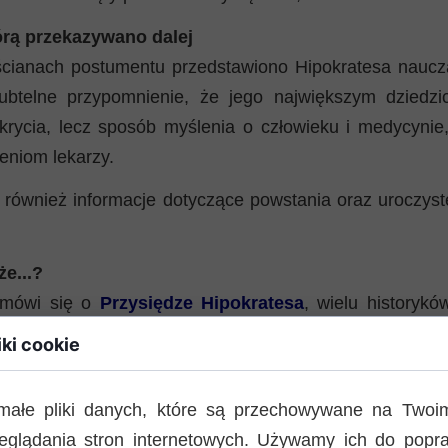
órą przekazywano dalej
cianach postumentu przedstawiono Hipokratesa naucz
ubtelne przypomnienie, że jego największym dziedzi
krycia, lecz sposób myślenia o człowieku i medycyni
eniom lekarzy.
u również informacje dotyczące powstania oraz uroczyst
że...?
 mówi się o
Przysiędze Hipokratesa
, wielu historykó
ył sam Hipokrates, lecz jego uczniowie. Powstała 
iki cookie
II wiekiem p.n.e. i do dziś pozostaje jednym 
h symboli etyki lekarskiej.
małe pliki danych, które są przechowywane na Twoi
eglądania stron internetowych. Używamy ich do popra