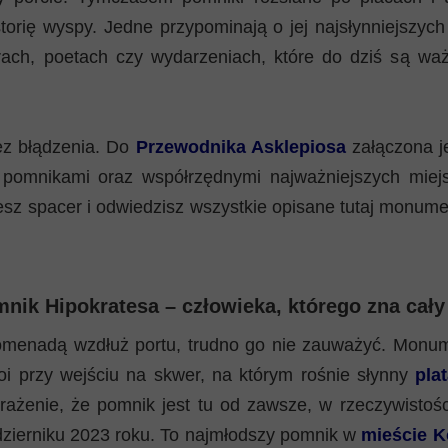
torię wyspy. Jedne przypominają o jej najsłynniejszyc
rach, poetach czy wydarzeniach, które do dziś są waż
ez błądzenia. Do
Przewodnika Asklepiosa
załączona 
pomnikami oraz współrzędnymi najważniejszych miejs
esz spacer i odwiedzisz wszystkie opisane tutaj monum
mnik Hipokratesa – człowieka, którego zna cały
omenadą wzdłuż portu, trudno go nie zauważyć. Monum
oi przy wejściu na skwer, na którym rośnie słynny
pla
ażenie, że pomnik jest tu od zawsze, w rzeczywistośc
dzierniku 2023 roku. To najmłodszy pomnik w
mieście K