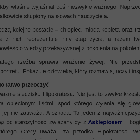
akby właśnie wyjaśniał coś niezwykle ważnego. Naprzec
ałkowicie skupiony na słowach nauczyciela.
edzą kolejne postacie – chłopiec, młoda kobieta oraz tr
a z nich reprezentuje inny etap życia, a razem tw
owieść o wiedzy przekazywanej z pokolenia na pokolen
latego rzeźba sprawia wrażenie żywej. Nie przeds
ortretu. Pokazuje człowieka, który rozmawia, uczy i insp
go łatwo przeoczyć
uważnie siedzisku Hipokratesa. Nie jest to zwykłe krzes
a oplecionym liśćmi, spod którego wyłania się gło
 jej nie zauważa. A szkoda. To jeden z najważniejszyc
ż od starożytności związany był z
Asklepiosem
– bog
 którego Grecy uważali za przodka Hipokratesa. W