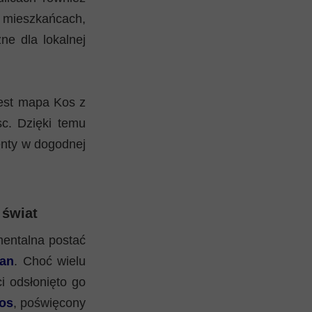
h mieszkańcach,
ne dla lokalnej
jest mapa Kos z
c. Dzięki temu
enty w dogodnej
 świat
entalna postać
tan
. Choć wielu
i odsłonięto go
os
, poświęcony