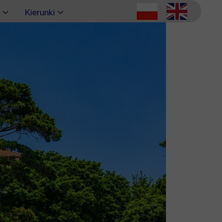
Kierunki
Ateny
Delfy
Eubea
Kalimnos
Korfu
Korynt
Kos
Kreta