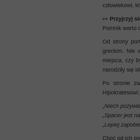
człowiekowi, k
👀
Przyjrzyj s
Pomnik warto o
Od strony por
greckim. Nie 
miejsca, czy b
narodziły się i
Po stronie zw
Hipokratesowi:
„Niech pożywie
„Spacer jest n
„Lepiej zapobie
Choć od ich po