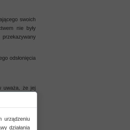
ającego swoich
ctwem nie były
e, przekazywany
ego odsłonięcia
w uważa, że jej
prawdopodobnie
z najbardziej
m urządzeniu
wy działania