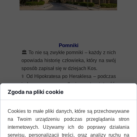
Pomniki
🏛️
To nie są zwykłe pomniki – każdy z nich
opowiada historię człowieka, który na swój
sposób zapisał się w dziejach Kos.
⚕️
Od Hipokratesa po Heraklesa – podczas
jednego spaceru odkryjesz starożytność,
Zgoda na pliki cookie
mitologię i historię XX wieku.
🚶
Większość turystów mija je obojętnie.
Wystarczy jednak zatrzymać się na chwilę,
Cookies to małe pliki danych, które są przechowywane
by spojrzeć na miasto Kos zupełnie
na Twoim urządzeniu podczas przeglądania stron
inaczej.
internetowych. Używamy ich do poprawy działania
serwisu, personalizacji treści, oraz analizy ruchu na