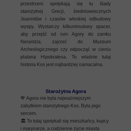
Mykeny
przestrzeni spotykają się tu ślady
starożytnej Grecji, średniowiecznych
Nisyros
Joannitów i czasów włoskiej odbudowy
wyspy. Wystarczy kilkuminutowy spacer,
Rodos
aby przejść od ruin Agory do zamku
Nerantzia, zajrzeć do Muzeum
Samos
Archeologicznego czy odpocząć w cieniu
platana Hipokratesa. To właśnie tutaj
Symi
historia Kos jest najbardziej namacalna.
Thasos
Lanzarote
Starożytna Agora
💙
Agora nie była najważniejszym
zabytkiem starożytnego Kos. Była jego
sercem.
🏛️
To tutaj spotykali się mieszkańcy, kupcy
i marynarze, a codzienne życie miasta