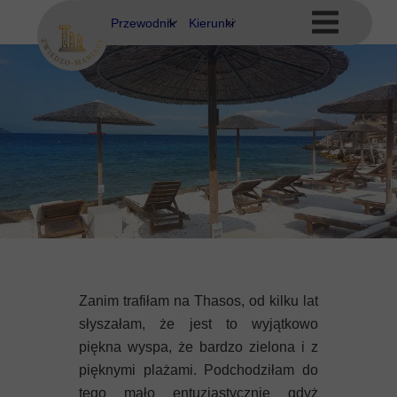
Przewodnik
Kierunki
Eubea
Ateny
Kos
Delfy
Rodos
Eubea
Kalimnos
Korfu
Korynt
Zanim trafiłam na Thasos, od kilku lat
Kos
słyszałam, że jest to wyjątkowo
piękna wyspa, że bardzo zielona i z
Kreta
pięknymi plażami. Podchodziłam do
tego mało entuzjastycznie gdyż