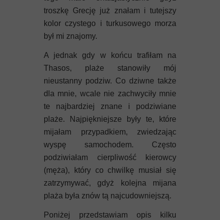
Mykeny
troszkę Grecję już znałam i tutejszy
kolor czystego i turkusowego morza
Nisyros
był mi znajomy.
Rodos
A jednak gdy w końcu trafiłam na
Thasos, plaże stanowiły mój
Samos
nieustanny podziw. Co dziwne także
dla mnie, wcale nie zachwyciły mnie
Symi
te najbardziej znane i podziwiane
plaże. Najpiękniejsze były te, które
Thasos
mijałam przypadkiem, zwiedzając
Lanzarote
wyspę samochodem. Często
podziwiałam cierpliwość kierowcy
(męża), który co chwilkę musiał się
zatrzymywać, gdyż kolejna mijana
plaża była znów tą najcudowniejszą.
Poniżej przedstawiam opis kilku