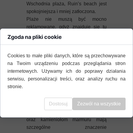
Wschodnia plaża, Ruin’s beach jest
spokojniejsza i mniej zatłoczona.
Plaże nie muszą być mocno
reklamowane, gdyż znajduje się tu
jedno najsłynniejszych miejsc na
Zgoda na pliki cookie
wyspie o dużym znaczeniu
archeologicznym.
Wykopaliska w
Cookies to małe pliki danych, które są przechowywane
Aliki
rozłożone są w otoczeniu drzew,
na Twoim urządzeniu podczas przeglądania stron
które przy wysokiej temperaturze dają
internetowych. Używamy ich do poprawy działania
odpoczynek a wytyczone szlaki
serwisu, personalizacji treści, oraz analizy ruchu na
zachęcają do spacerowania. Zabytki
stronie.
są udostępnione bez opłat, stąd
spotkać można plażowiczów w
Dostosuj
Zezwól na wszystkie
strojach kąpielkowych.
Starożytna wioska, dwie stare bazyliki
oraz kamieniołom marmuru mają
szczególne znaczenie