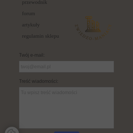
przewodnik
forum
artykuły
regulamin sklepu
Twój e-mail:
Treść wiadomości: