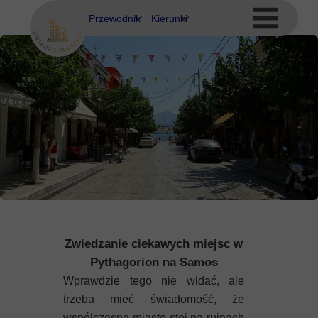
Przewodnik
Kierunki
Eubea
Ateny
Kos
Delfy
Rodos
Eubea
Kalimnos
Korfu
Korynt
Zwiedzanie ciekawych miejsc w
Kos
Pythagorion na Samos
Wprawdzie tego nie widać, ale
Kreta
trzeba mieć świadomość, że
współczesne miasto stoi na ruinach