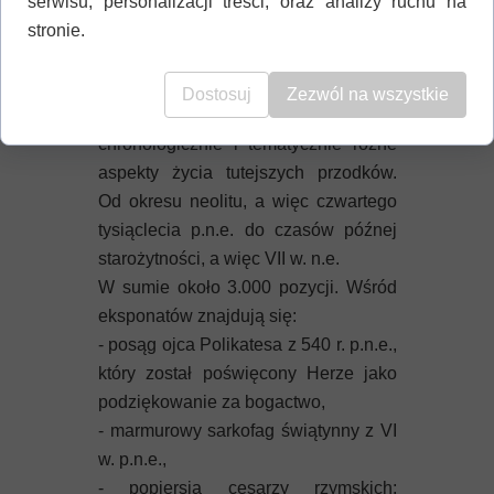
serwisu, personalizacji treści, oraz analizy ruchu na
Muzeum Archeologiczne w
stronie.
Pythagorion
W 2010 r. Muzeum zdobyło nową
siedzibę, w samym centrum miasta.
Dostosuj
Zezwól na wszystkie
Wystawa obejmuje, poukładane
chronologicznie i tematycznie różne
aspekty życia tutejszych przodków.
Od okresu neolitu, a więc czwartego
tysiąclecia p.n.e. do czasów późnej
starożytności, a więc VII w. n.e.
W sumie około 3.000 pozycji. Wśród
eksponatów znajdują się:
- posąg ojca Polikatesa z 540 r. p.n.e.,
który został poświęcony Herze jako
podziękowanie za bogactwo,
- marmurowy sarkofag świątynny z VI
w. p.n.e.,
- popiersia cesarzy rzymskich;