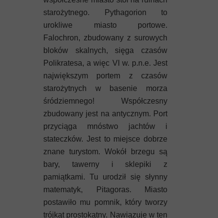
Mykeny
starożytnego. Pythagorion to
urokliwe miasto portowe.
Nisyros
Falochron, zbudowany z surowych
Rodos
bloków skalnych, sięga czasów
Polikratesa, a więc VI w. p.n.e. Jest
Samos
największym portem z czasów
starożytnych w basenie morza
Symi
śródziemnego! Współczesny
zbudowany jest na antycznym. Port
Thasos
przyciąga mnóstwo jachtów i
stateczków. Jest to miejsce dobrze
Lanzarote
znane turystom. Wokół brzegu są
bary, tawerny i sklepiki z
pamiątkami. Tu urodził się słynny
matematyk, Pitagoras. Miasto
postawiło mu pomnik, który tworzy
trójkąt prostokątny. Nawiązuje w ten