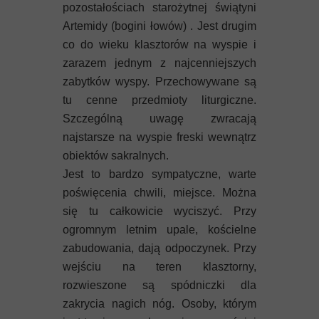
Mykeny
pozostałościach starożytnej świątyni
Artemidy (bogini łowów) . Jest drugim
Nisyros
co do wieku klasztorów na wyspie i
zarazem jednym z najcenniejszych
Rodos
zabytków wyspy. Przechowywane są
tu cenne przedmioty liturgiczne.
Samos
Szczególną uwagę zwracają
najstarsze na wyspie freski wewnątrz
Symi
obiektów sakralnych.
Thasos
Jest to bardzo sympatyczne, warte
poświęcenia chwili, miejsce. Można
Lanzarote
się tu całkowicie wyciszyć. Przy
ogromnym letnim upale, kościelne
zabudowania, dają odpoczynek. Przy
wejściu na teren klasztorny,
rozwieszone są spódniczki dla
zakrycia nagich nóg. Osoby, którym