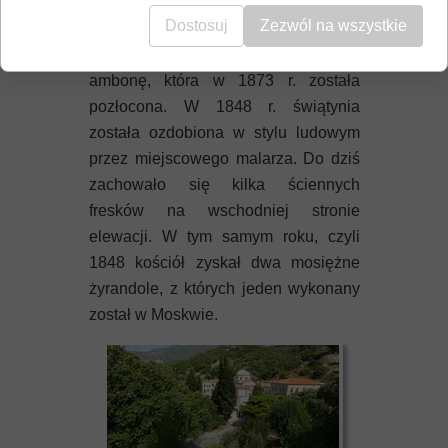
września 1839 r. odbyła się uroczysta
Dostosuj
Zezwól na wszystkie
inauguracja otwarcia nowej katedry.
W 1848 r. kościół uzyskał drewniana
ambonę, która w 1873 r. została
pozłocona. W 1848 r. świątynia
została ozdobiona w stylu ludowym
przez miejscowego malarza. Do dziś
zachowało się kilka ściennych
fresków na wschodniej stronie
elewacji. W tym samym roku, czyli
1848 kościół zyskał dwa mosiężne
żyrandole, z których jeden wykonany
został w Moskwie.