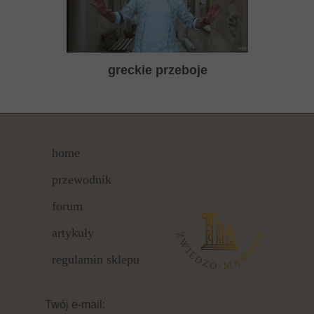
greckie przeboje
home
przewodnik
forum
artykuły
regulamin sklepu
Twój e-mail: