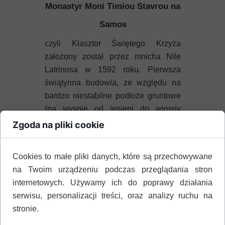
Monastyr
Moni Timiou Stavrou
na
Samos
czyli Klasztor Świętego Krzyża
założony został przez mnicha Nile
Latrinosa w 1592 roku. Pierwsza
świątynna budowla, ze względu na
bardzo niestabilne podłoże gruntowe
(na wyspie od jesieni do wiosny
padają bardzo ulewne deszcze)
Zgoda na pliki cookie
szybko okazała się niestateczna
konstrukcyjnie. W roku 1838 r.
Cookies to małe pliki danych, które są przechowywane
ówczesny opat klasztoru, podjął
na Twoim urządzeniu podczas przeglądania stron
decyzję o wybudowaniu całkowicie
internetowych. Używamy ich do poprawy działania
od początku nowego, dużego
serwisu, personalizacji treści, oraz analizy ruchu na
klasztoru. Mieszkańcy wyspy
stronie.
zapewnili pomoc finansową. Już 13