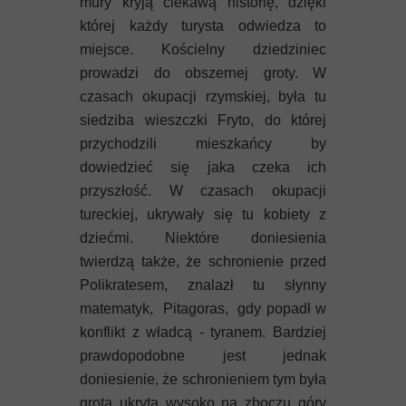
mury kryją ciekawą historię, dzięki
której każdy turysta odwiedza to
miejsce. Kościelny dziedziniec
prowadzi do obszernej groty. W
czasach okupacji rzymskiej, była tu
siedziba wieszczki Fryto, do której
przychodzili mieszkańcy by
dowiedzieć się jaka czeka ich
przyszłość. W czasach okupacji
tureckiej, ukrywały się tu kobiety z
dziećmi. Niektóre doniesienia
twierdzą także, że schronienie przed
Polikratesem, znalazł tu słynny
matematyk, Pitagoras, gdy popadł w
konflikt z władcą - tyranem. Bardziej
prawdopodobne jest jednak
doniesienie, że schronieniem tym była
grota ukryta wysoko na zboczu góry