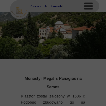
Przewodnik
Kierunki
Eubea
Ateny
Kos
Delfy
Rodos
Eubea
Kalimnos
Korfu
Korynt
Monastyr Megalis Panagias na
Kos
Samos
Kreta
Klasztor został założony w 1586 r.
Podobno zbudowano go na