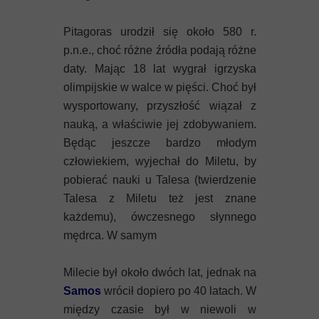
Mykeny
Pitagoras urodził się około 580 r.
Nisyros
p.n.e., choć różne źródła podają różne
daty. Mając 18 lat wygrał igrzyska
Rodos
olimpijskie w walce w pięści. Choć był
Samos
wysportowany, przyszłość wiązał z
nauką, a właściwie jej zdobywaniem.
Symi
Będąc jeszcze bardzo młodym
człowiekiem, wyjechał do Miletu, by
Thasos
pobierać nauki u Talesa (twierdzenie
Talesa z Miletu też jest znane
Lanzarote
każdemu), ówczesnego słynnego
mędrca. W samym
Milecie był około dwóch lat, jednak na
Samos
wrócił dopiero po 40 latach. W
między czasie był w niewoli w