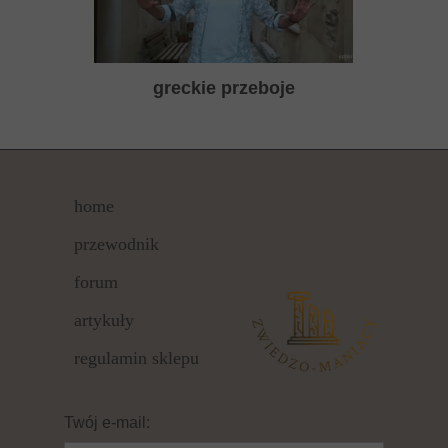
greckie przeboje
home
przewodnik
forum
artykuły
regulamin sklepu
Twój e-mail: