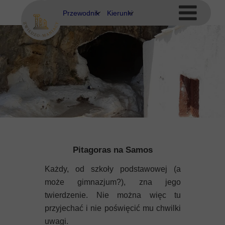
Przewodnik
Kierunki
Eubea
Ateny
Kos
Delfy
Rodos
Eubea
Kalimnos
Korfu
Pitagoras na Samos
Korynt
Każdy, od szkoły podstawowej (a
Kos
może gimnazjum?), zna jego
twierdzenie. Nie można więc tu
Kreta
przyjechać i nie poświęcić mu chwilki
uwagi.