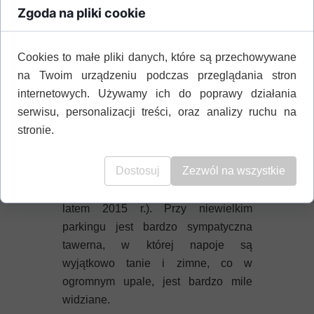
Zgoda na pliki cookie
Zwiedzanie Jaskini Pitagorasa
Do skały z grotą prowadzą dwie drogi.
Cookies to małe pliki danych, które są przechowywane
Obie szutrowe i obie bardzo wąskie.
na Twoim urządzeniu podczas przeglądania stron
Wyminięcie samochodów jadących z
internetowych. Używamy ich do poprawy działania
przeciwległych stron jest nie lada
serwisu, personalizacji treści, oraz analizy ruchu na
sukcesem. A jednak do samego
stronie.
wzgórza, z którego należy troszkę się
wspiąć, podjeżdżają turyści, choć gdy
Dostosuj
Zezwól na wszystkie
tam byłam, prowadzone były roboty
ziemne, poszerzające trasę (a było to
latem 2015 r.). Przy niewielkim
parkingu jest bardzo sympatyczna
tawerna, w której napoje są
wyjątkowo tanie i zimne, co w
ogromnym upale, jest bardzo mile
widziane.