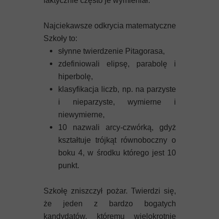
faktycznie często je wymieniał.
Najciekawsze odkrycia matematyczne
Szkoły to:
słynne twierdzenie Pitagorasa,
zdefiniowali elipsę, parabolę i
hiperbolę,
klasyfikacja liczb, np. na parzyste
i nieparzyste, wymierne i
niewymierne,
10 nazwali arcy-czwórką, gdyż
kształtuje trójkąt równoboczny o
boku 4, w środku którego jest 10
punkt.
Szkołę zniszczył pożar. Twierdzi się,
że jeden z bardzo bogatych
kandydatów, któremu wielokrotnie