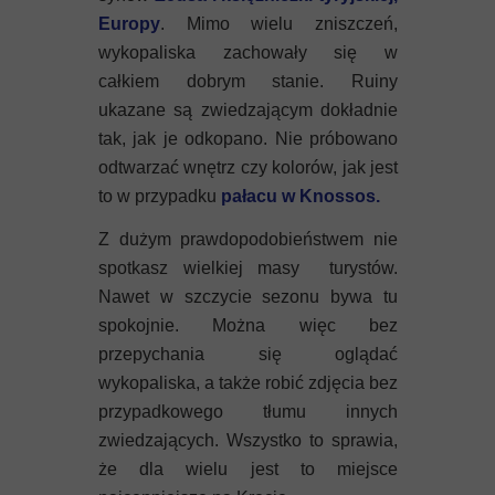
Mykeny
Europy
. Mimo wielu zniszczeń,
wykopaliska zachowały się w
Nisyros
całkiem dobrym stanie. Ruiny
ukazane są zwiedzającym dokładnie
Rodos
tak, jak je odkopano. Nie próbowano
Samos
odtwarzać wnętrz czy kolorów, jak jest
to w przypadku
pałacu w Knossos.
Symi
Z dużym prawdopodobieństwem nie
spotkasz wielkiej masy turystów.
Thasos
Nawet w szczycie sezonu bywa tu
Lanzarote
spokojnie. Można więc bez
przepychania się oglądać
wykopaliska, a także robić zdjęcia bez
przypadkowego tłumu innych
zwiedzających. Wszystko to sprawia,
że dla wielu jest to miejsce