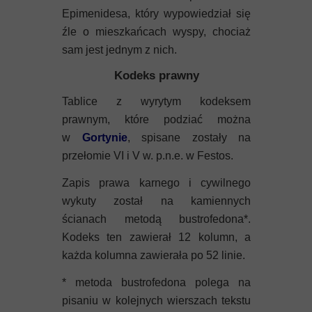
Epimenidesa, który wypowiedział się
źle o mieszkańcach wyspy, chociaż
sam jest jednym z nich.
Kodeks prawny
Tablice z wyrytym kodeksem
prawnym, które podziać można
w
Gortynie
, spisane zostały na
przełomie VI i V w. p.n.e. w Festos.
Zapis prawa karnego i cywilnego
wykuty został na kamiennych
ścianach metodą bustrofedona*.
Kodeks ten zawierał 12 kolumn, a
każda kolumna zawierała po 52 linie.
* metoda bustrofedona polega na
pisaniu w kolejnych wierszach tekstu