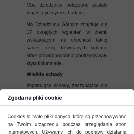
Oba dziedzińce połączone zostały
majestatycznymi schodami.
Na Dziedzińcu Górnym znajduje się
17 okrągłych wgłębień w ziemi,
wskazującymi na obecność takiej
samej liczby drewnianych kolumn,
które prawdopodobnie podtrzymywały
krytą kolumnadę.
Wielkie schody
Imponujące schody, zaczynające się
na Dziedzińcu Zachodnim,
Zgoda na pliki cookie
prowadziły do monumentalnych
Propylejów, głównego i imponującego
Cookies to małe pliki danych, które są przechowywane
wejścia do Nowego Pałacu (1700-
na Twoim urządzeniu podczas przeglądania stron
1450 p.n.e.).
internetowych. Używamy ich do poprawy działania