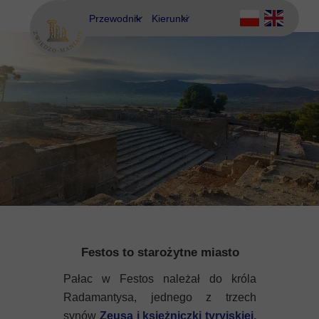
Przewodnik
Kierunki
Eubea
Ateny
Kos
Delfy
Rodos
Eubea
Kalimnos
Korfu
Korynt
Festos to starożytne miasto
Kos
Pałac w Festos należał do króla
Kreta
Radamantysa, jednego z trzech
synów
Zeusa i księżniczki tyryjskiej,