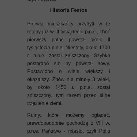
Historia Festos
Pierwsi mieszkańcy przybyli w te
rejony już w III tysiącleciu p.n.e., choć
pierwszy pałac powstał około II
tysiąclecia p.n.e. Niestety, około 1700
r. p.n.e. został zniszczony. Szybko
postarano się by powstał nowy.
Postawiono o wiele większy i
okazalszy. Znów nie minęły 3 wieki,
by około 1450 r. p.n.e. został
zniszczony, tym razem przez silne
trzęsienie ziemi.
Ruiny, które możemy oglądać,
prawdopodobnie pochodzą z VIII w.
p.n.e. Państwo - miasto, czyli Polis