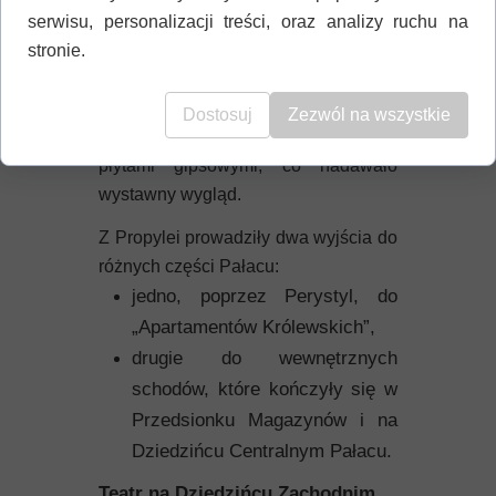
Portyk składał się z centralnej
serwisu, personalizacji treści, oraz analizy ruchu na
kolumny, z której do dziś zachowała
stronie.
się. Dalej znajdował się solidny mur z
podwójnym otworem.
Dostosuj
Zezwól na wszystkie
Podłogi Propylejów były wyłożone
płytami gipsowymi, co nadawało
wystawny wygląd.
Z Propylei prowadziły dwa wyjścia do
różnych części Pałacu:
jedno, poprzez Perystyl, do
„Apartamentów Królewskich”,
drugie do wewnętrznych
schodów, które kończyły się w
Przedsionku Magazynów i na
Dziedzińcu Centralnym Pałacu.
Teatr na Dziedzińcu Zachodnim