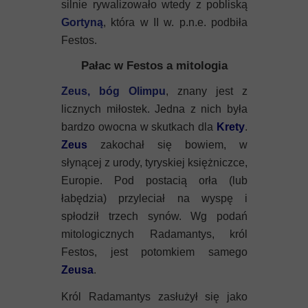
silnie rywalizowało wtedy z pobliską
Gortyną
, która w II w. p.n.e. podbiła
Festos.
Pałac w Festos a mitologia
Zeus, bóg Olimpu
, znany jest z
licznych miłostek. Jedna z nich była
bardzo owocna w skutkach dla
Krety
.
Zeus
zakochał się bowiem, w
słynącej z urody, tyryskiej księżniczce,
Europie. Pod postacią orła (lub
łabędzia) przyleciał na wyspę i
spłodził trzech synów. Wg podań
mitologicznych Radamantys, król
Festos, jest potomkiem samego
Zeusa
.
Król Radamantys zasłużył się jako