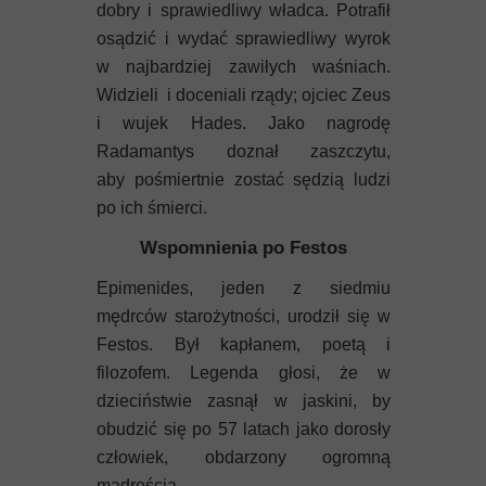
dobry i sprawiedliwy władca. Potrafił
osądzić i wydać sprawiedliwy wyrok
w najbardziej zawiłych waśniach.
Widzieli i doceniali rządy; ojciec Zeus
i wujek Hades. Jako nagrodę
Radamantys doznał zaszczytu,
aby pośmiertnie zostać sędzią ludzi
po ich śmierci.
Wspomnienia po Festos
Epimenides, jeden z siedmiu
mędrców starożytności, urodził się w
Festos. Był kapłanem, poetą i
filozofem. Legenda głosi, że w
dzieciństwie zasnął w jaskini, by
obudzić się po 57 latach jako dorosły
człowiek, obdarzony ogromną
mądrością.