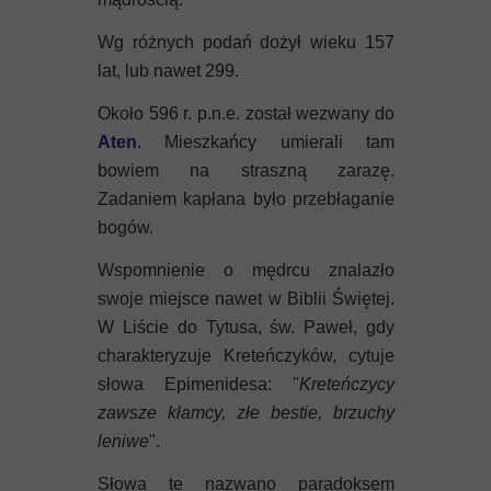
Wg różnych podań dożył wieku 157
lat, lub nawet 299.
Około 596 r. p.n.e. został wezwany do
Aten
. Mieszkańcy umierali tam
bowiem na straszną zarazę.
Zadaniem kapłana było przebłaganie
bogów.
Wspomnienie o mędrcu znalazło
swoje miejsce nawet w Biblii Świętej.
W Liście do Tytusa, św. Paweł, gdy
charakteryzuje Kreteńczyków, cytuje
słowa Epimenidesa: "
Kreteńczycy
zawsze kłamcy, złe bestie, brzuchy
leniwe
".
Słowa te nazwano paradoksem