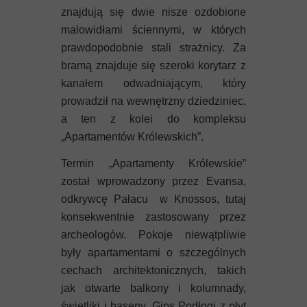
znajdują się dwie nisze ozdobione
malowidłami ściennymi, w których
prawdopodobnie stali strażnicy. Za
bramą znajduje się szeroki korytarz z
kanałem odwadniającym, który
prowadził na wewnętrzny dziedziniec,
a ten z kolei do kompleksu
„Apartamentów Królewskich”.
Termin „Apartamenty Królewskie”
został wprowadzony przez Evansa,
odkrywcę Pałacu w Knossos, tutaj
konsekwentnie zastosowany przez
archeologów. Pokoje niewątpliwie
były apartamentami o szczególnych
cechach architektonicznych, takich
jak otwarte balkony i kolumnady,
świetliki i baseny. Gips Podłogi z płyt