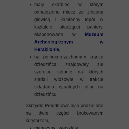
mały skarbiec, w którym
odnaleziono miecz ze złoconą
głowicą i kamienny topór w
kształcie skaczącej pantery,
eksponowane w
Muzeum
Archeologicznym w
Heraklionie
,
na północno-zachodnim krańcu
dziedzińca znajdowały się
szerokie stopnie na których
siadali widzowie w trakcie
składania rytualnych ofiar na
dziedzińcu.
Skrzydło Południowe było podzielone
na dwie części brukowanym
korytarzem,
magazyny i warsztaty,