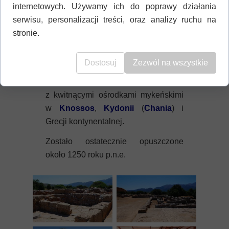
internetowych. Używamy ich do poprawy działania
dwa przestronne dziedzińce
serwisu, personalizacji treści, oraz analizy ruchu na
wewnętrzne.
stronie.
Pałac został całkowicie zniszczony w
1450 roku p.n.e. i nigdy nie został
Dostosuj
Zezwól na wszystkie
ponownie wykorzystany. Miasto nadal
było zamieszkane utrzymując kontakt
z kwitnącymi ośrodkami mykeńskimi
w
Knossos
,
Kydonii
(
Chania
) i
Grecji kontynentalnej.
Zostało ostatecznie opuszczone
około 1250 roku p.n.e.