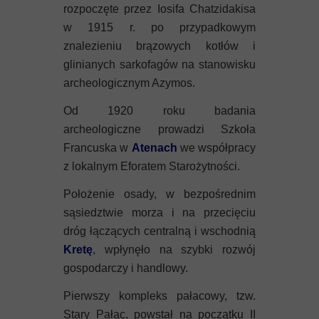
Mykeny
rozpoczęte przez Iosifa Chatzidakisa
w 1915 r. po przypadkowym
Nisyros
znalezieniu brązowych kotłów i
glinianych sarkofagów na stanowisku
Rodos
archeologicznym Azymos.
Samos
Od 1920 roku badania
archeologiczne prowadzi Szkoła
Symi
Francuska w
Atenach
we współpracy
z lokalnym Eforatem Starożytności.
Thasos
Położenie osady, w bezpośrednim
Lanzarote
sąsiedztwie morza i na przecięciu
dróg łączących centralną i wschodnią
Kretę
, wpłynęło na szybki rozwój
gospodarczy i handlowy.
Pierwszy kompleks pałacowy, tzw.
Stary Pałac, powstał na początku II