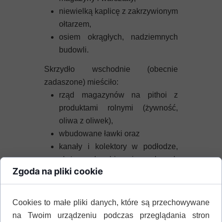
niewielką kaplicę z zakrzywionym
ołtarzem,
osiem okrągłych, nadziemnych
budowli.
Skrzydło wschodnie (obecnie
zadaszone) mieściło:
rząd magazynów na pithoi z
produktami rolnymi (żywność,
oliwa z oliwek),
wbudowane ławki oraz
kanały i kolektory w podłodze,
służące do zbierania rozlanych
Zgoda na pliki cookie
płynów.
W Skrzydle Północnym znajdowały
Cookies to małe pliki danych, które są przechowywane
się:
na Twoim urządzeniu podczas przeglądania stron
magazyny i warsztaty,