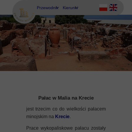
Przewodnik
Kierunki
Eubea
Ateny
Kos
Delfy
Rodos
Eubea
Kalimnos
Korfu
Korynt
Pałac w Malia na Krecie
Kos
jest trzecim co do wielkości pałacem
minojskim na
Krecie
.
Kreta
Prace wykopaliskowe pałacu zostały