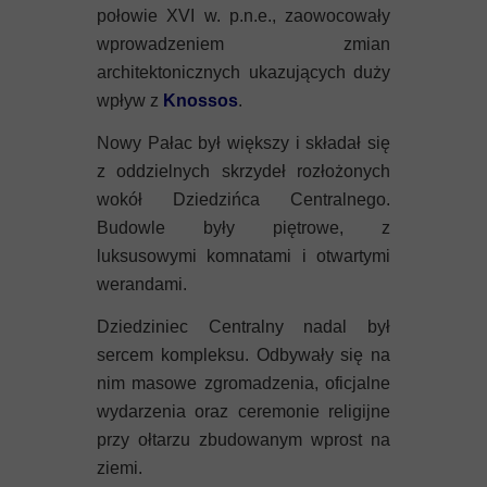
połowie XVI w. p.n.e., zaowocowały
wprowadzeniem zmian
architektonicznych ukazujących duży
wpływ z
Knossos
.
Nowy Pałac był większy i składał się
z oddzielnych skrzydeł rozłożonych
wokół Dziedzińca Centralnego.
Budowle były piętrowe, z
luksusowymi komnatami i otwartymi
werandami.
Dziedziniec Centralny nadal był
sercem kompleksu. Odbywały się na
nim masowe zgromadzenia, oficjalne
wydarzenia oraz ceremonie religijne
przy ołtarzu zbudowanym wprost na
ziemi.