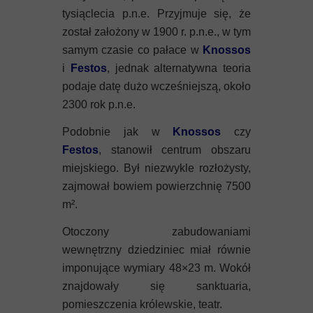
tysiąclecia p.n.e. Przyjmuje się, że
został założony w 1900 r. p.n.e., w tym
samym czasie co pałace w
Knossos
i
Festos
, jednak alternatywna teoria
podaje datę dużo wcześniejszą, około
2300 rok p.n.e.
Podobnie jak w
Knossos
czy
Festos
, stanowił centrum obszaru
miejskiego. Był niezwykle rozłożysty,
zajmował bowiem powierzchnię 7500
m².
Otoczony zabudowaniami
wewnętrzny dziedziniec miał równie
imponujące wymiary 48×23 m. Wokół
znajdowały się sanktuaria,
pomieszczenia królewskie, teatr.