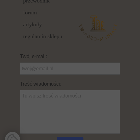
przewodnik
forum
artykuły
regulamin sklepu
Twój e-mail:
Treść wiadomości: