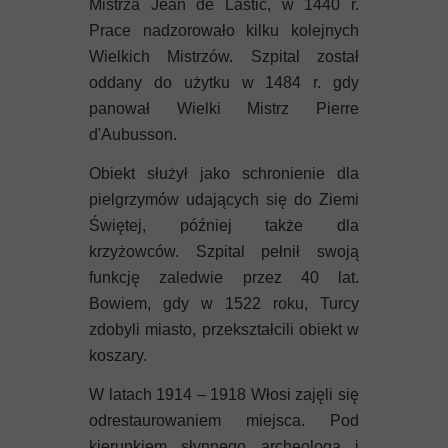
Mistrza Jean de Lastic, w 1440 r.
Prace nadzorowało kilku kolejnych
Wielkich Mistrzów. Szpital został
oddany do użytku w 1484 r. gdy
panował Wielki Mistrz Pierre
d'Aubusson.
Obiekt służył jako schronienie dla
pielgrzymów udających się do Ziemi
Świętej, później także dla
krzyżowców. Szpital pełnił swoją
funkcję zaledwie przez 40 lat.
Bowiem, gdy w 1522 roku, Turcy
zdobyli miasto, przekształcili obiekt w
koszary.
W latach 1914 – 1918 Włosi zajęli się
odrestaurowaniem miejsca. Pod
kierunkiem słynnego archeologa i