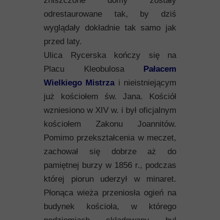
zniszczone domy zostały
odrestaurowane tak, by dziś
wyglądały dokładnie tak samo jak
przed laty.
Ulica Rycerska kończy się na
Placu Kleobulosa
Pałacem
Wielkiego Mistrza
i nieistniejącym
już kościołem św. Jana. Kościół
wzniesiono w XIV w. i był oficjalnym
kościołem Zakonu Joannitów.
Pomimo przekształcenia w meczet,
zachował się dobrze aż do
pamiętnej burzy w 1856 r., podczas
której piorun uderzył w minaret.
Płonąca wieża przeniosła ogień na
budynek kościoła, w którego