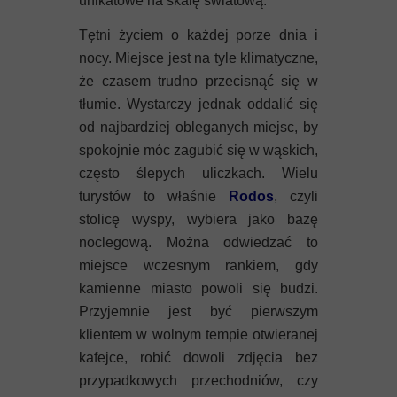
unikatowe na skalę światową.
Mykeny
Tętni życiem o każdej porze dnia i
Nisyros
nocy. Miejsce jest na tyle klimatyczne,
że czasem trudno przecisnąć się w
Rodos
tłumie. Wystarczy jednak oddalić się
od najbardziej obleganych miejsc, by
Samos
spokojnie móc zagubić się w wąskich,
często ślepych uliczkach. Wielu
Symi
turystów to właśnie
Rodos
, czyli
Thasos
stolicę wyspy, wybiera jako bazę
noclegową. Można odwiedzać to
Lanzarote
miejsce wczesnym rankiem, gdy
kamienne miasto powoli się budzi.
Przyjemnie jest być pierwszym
klientem w wolnym tempie otwieranej
kafejce, robić dowoli zdjęcia bez
przypadkowych przechodniów, czy