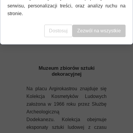
serwisu, personalizacji treści, oraz analizy ruchu na
stronie.
Dostosuj
Zezwól na wszystkie
Muzeum zbiorów sztuki
dekoracyjnej
Na placu Argirokastrou znajduje się
Kolekcja Kosmetyków Ludowych
założona w 1966 roku przez Służbę
Archeologiczną
Dodekanezu. Kolekcja obejmuje
eksponaty sztuki ludowej z czasu