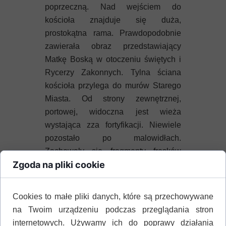
poprzeczną. Nad wejściem do
kościoła znajduje się duża,
prostokątna rama. Prawdopodobnie
zawierała obraz przedstawiający
Matkę Boską w otoczeniu świętych i
Rycerzy Zakonnych. Tylna ściana
kościoła przylega do murów Starego
Miasta. Od strony zewnętrznej,
portowej, widoczna jest wieża
wystająca zza fortyfikacji. Niewiele
pozostało po malowidłach.
Zachowały się fragmenty fresków
Zgoda na pliki cookie
przedstawiających Matkę Boską z
Dzieciątkiem Jezus na jednej z
kolumn, oraz św. Łucję na ścianie
Cookies to małe pliki danych, które są przechowywane
południowej.
na Twoim urządzeniu podczas przeglądania stron
internetowych. Używamy ich do poprawy działania