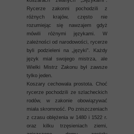
koszarach zwanych „Językami”.
Rycerze zakonni pochodzili z
różnych krajów, często nie
rozumiejąc się nawzajem gdyż
mówili różnymi językami. W
zależności od narodowości, rycerze
byli podzieleni na „języki”. Każdy
język miał swojego mistrza, ale
Wielki Mistrz Zakonu był zawsze
tylko jeden.
Koszary cechowała prostota. Choć
rycerze pochodzili ze szlacheckich
rodów, w zakonie obowiązywać
miała skromność. Po zniszczeniach
z czasu oblężenia w 1480 i 1522 r.
oraz kilku trzęsieniach ziemi,