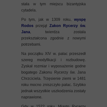
stała w tym miejscu bizantyjska
cytadela.
Po tym, jak w 1309 roku,
wyspę
Rodos
przejął
Zakon Rycerzy św.
Jana
, twierdza została
przekształcona zgodnie z nowymi
potrzebami.
Na początku XIV w. pałac przeszedł
szereg modyfikacji i rozbudowę.
Zyskał rozmiar i wyposażenie godne
bogatego Zakonu Rycerzy św. Jana
Chrzciciela. Trzęsienie ziemi w 1481
roku mocno zniszczyło pałac. Szybko
jednak wszystkie uszkodzenia zostały
naprawione.
Gdy w 1522 roku, Miasto Rycerzy