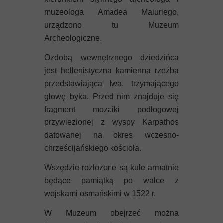
muzeologa Amadea Maiuriego,
urządzono tu Muzeum
Archeologiczne.
Ozdobą wewnętrznego dziedzińca
jest hellenistyczna kamienna rzeźba
przedstawiająca lwa, trzymającego
głowę byka. Przed nim znajduje się
fragment mozaiki podłogowej
przywiezionej z wyspy Karpathos
datowanej na okres wczesno-
chrześcijańskiego kościoła.
Wszędzie rozłożone są kule armatnie
będące pamiątką po walce z
wojskami osmańskimi w 1522 r.
W Muzeum obejrzeć można