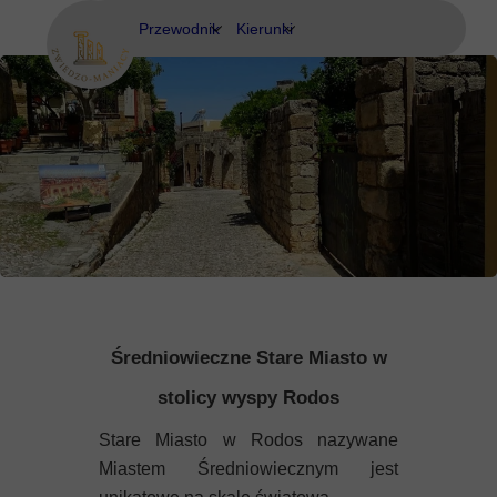
Przewodnik
Kierunki
Eubea
Ateny
Kos
Delfy
Rodos
Eubea
Kalimnos
Korfu
Korynt
Średniowieczne Stare Miasto w
Kos
stolicy wyspy Rodos
Stare Miasto w Rodos nazywane
Kreta
Miastem Średniowiecznym jest