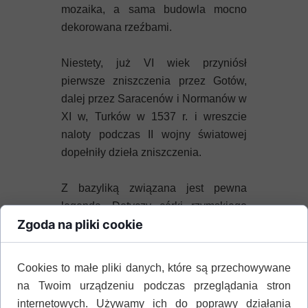
mozaika, a sama budowla mocno
dekorowana rzeźbami.
Niestety, już VI wiek przyniósł
pierwsze zniszczenia przez Gotów,
dalej przez Saracenów i Normanów w
XI w, Turków w 1537 r. i wreszcie
naloty podczas II wojny światowej
dopełniły dzieła zniszczenia.
Z bazyliką związana jest pewna
legenda. Dotyczy córki rzymskiego
Zgoda na pliki cookie
gubernatora o imieniu Kerkyra, która
w wieku 70 lat została skazana na
śmierć przez ojca za to, że nie chciała
Cookies to małe pliki danych, które są przechowywane
przejść na chrześcijaństwo.
na Twoim urządzeniu podczas przeglądania stron
internetowych. Używamy ich do poprawy działania