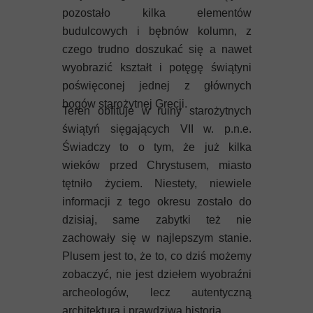
pozostało kilka elementów
budulcowych i bębnów kolumn, z
czego trudno doszukać się a nawet
wyobrazić kształt i potęgę świątyni
poświęconej jednej z głównych
bogów starożytnej Grecji.
Teren obfituje w ruiny starożytnych
świątyń sięgających VII w. p.n.e.
Świadczy to o tym, że już kilka
wieków przed Chrystusem, miasto
tętniło życiem. Niestety, niewiele
informacji z tego okresu zostało do
dzisiaj, same zabytki też nie
zachowały się w najlepszym stanie.
Plusem jest to, że to, co dziś możemy
zobaczyć, nie jest dziełem wyobraźni
archeologów, lecz autentyczną
architekturą i prawdziwą historią.