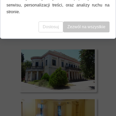
Według legendy jest ona strażniczką
serwisu, personalizacji treści, oraz analizy ruchu na
wspaniałych skarbów ukrytych w
stronie.
katakumbach kościoła
Dostosuj
Zezwól na wszystkie