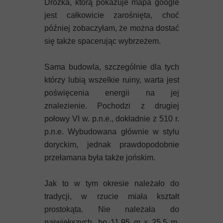
Dróżka, którą pokazuje mapa google
jest całkowicie zarośnięta, choć
później zobaczyłam, że można dostać
się także spacerując wybrzeżem.
Sama budowla, szczególnie dla tych
którzy lubią wszelkie ruiny, warta jest
poświęcenia energii na jej
znalezienie. Pochodzi z drugiej
połowy VI w. p.n.e., dokładnie z 510 r.
p.n.e. Wybudowana głównie w stylu
doryckim, jednak prawdopodobnie
przełamana była także jońskim.
Jak to w tym okresie należało do
tradycji, w rzucie miała kształt
prostokąta. Nie należała do
największych, bo 11,95 m x 25,5 m.