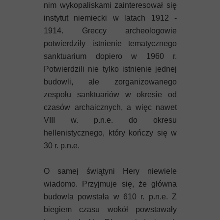
nim wykopaliskami zainteresował się
instytut niemiecki w latach 1912 -
1914. Greccy archeologowie
potwierdziły istnienie tematycznego
sanktuarium dopiero w 1960 r.
Potwierdzili nie tylko istnienie jednej
budowli, ale zorganizowanego
zespołu sanktuariów w okresie od
czasów archaicznych, a więc nawet
VIII w. p.n.e. do okresu
hellenistycznego, który kończy się w
30 r. p.n.e.
O samej świątyni Hery niewiele
wiadomo. Przyjmuje się, że główna
budowla powstała w 610 r. p.n.e. Z
biegiem czasu wokół powstawały