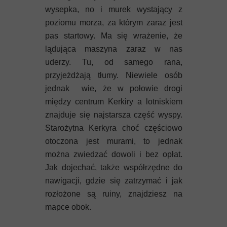
Mykeny
wysepka, no i murek wystający z
poziomu morza, za którym zaraz jest
Nisyros
pas startowy. Ma się wrażenie, że
lądująca maszyna zaraz w nas
Rodos
uderzy. Tu, od samego rana,
Samos
przyjeżdżają tłumy. Niewiele osób
jednak wie, że w połowie drogi
Symi
między centrum Kerkiry a lotniskiem
znajduje się najstarsza część wyspy.
Thasos
Starożytna Kerkyra choć częściowo
otoczona jest murami, to jednak
Lanzarote
można zwiedzać dowoli i bez opłat.
Jak dojechać, także współrzędne do
nawigacji, gdzie się zatrzymać i jak
rozłożone są ruiny, znajdziesz na
mapce obok.