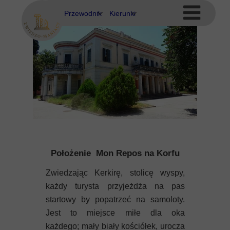
Przewodnik
Kierunki
Eubea
Ateny
Kos
Delfy
Rodos
Eubea
Kalimnos
Korfu
Położenie Mon Repos na Korfu
Korynt
Zwiedzając Kerkirę, stolicę wyspy,
Kos
każdy turysta przyjeżdża na pas
startowy by popatrzeć na samoloty.
Kreta
Jest to miejsce miłe dla oka
każdego; mały biały kościółek, urocza