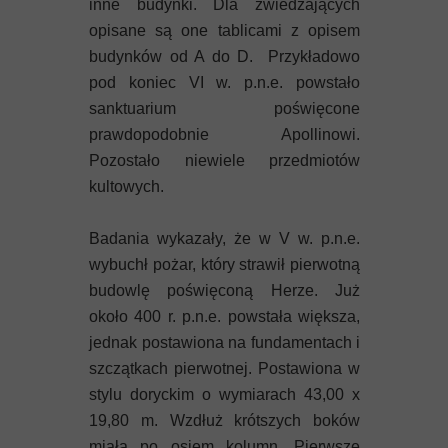
inne budynki. Dla zwiedzających
opisane są one tablicami z opisem
budynków od A do D. Przykładowo
pod koniec VI w. p.n.e. powstało
sanktuarium poświęcone
prawdopodobnie Apollinowi.
Pozostało niewiele przedmiotów
kultowych.
Badania wykazały, że w V w. p.n.e.
wybuchł pożar, który strawił pierwotną
budowlę poświęconą Herze. Już
około 400 r. p.n.e. powstała większa,
jednak postawiona na fundamentach i
szczątkach pierwotnej. Postawiona w
stylu doryckim o wymiarach 43,00 x
19,80 m. Wzdłuż krótszych boków
miała po osiem kolumn. Pierwsze