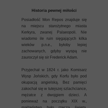
Historia pewnej miłości
Posiadłość Mon Repos znajduje się
na miejscu starożytnego miasta
Kerkyra, zwanej Palaeopoli. Nie
wiadomo ile ruin sięgających kilka
wieków p.n.e., byłoby lepiej
zachowanych, gdyby wyspą nie
zauroczył się sir Frederick Adam.
Przyjechał w 1824 r. jako Komisarz
Wysp Jońskich, gdy Korfu było pod
okupacją angielską. Bez pamięci
zakochał się w tutejszej szlachciance,
mężatce z dwojgiem dzieci. A
ponieważ na początku XIX w.,
małżeństwo było rzeczą świętą,