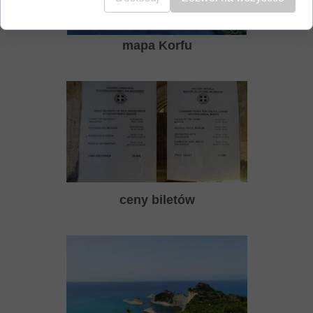
mapa Korfu
ceny biletów