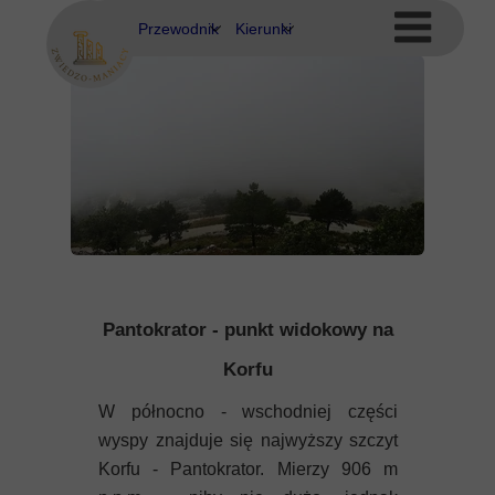
Przewodnik
Kierunki
Eubea
Ateny
Kos
Delfy
Rodos
Eubea
Kalimnos
Korfu
Pantokrator - punkt widokowy na
Korynt
Korfu
Kos
W północno - wschodniej części
wyspy znajduje się najwyższy szczyt
Kreta
Korfu - Pantokrator. Mierzy 906 m