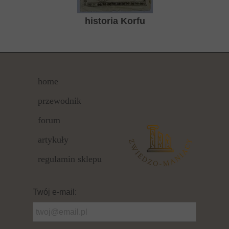
historia Korfu
home
przewodnik
forum
artykuły
regulamin sklepu
Twój e-mail: