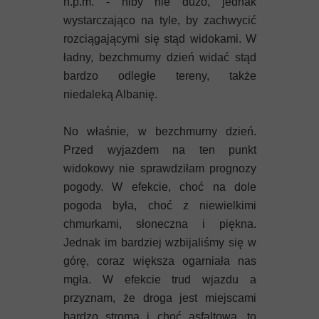
n.p.m. - niby nie dużo, jednak
Mykeny
wystarczająco na tyle, by zachwycić
Nisyros
rozciągającymi się stąd widokami. W
ładny, bezchmurny dzień widać stąd
Rodos
bardzo odległe tereny, także
niedaleką Albanię.
Samos
No właśnie, w bezchmurny dzień.
Symi
Przed wyjazdem na ten punkt
widokowy nie sprawdziłam prognozy
Thasos
pogody. W efekcie, choć na dole
pogoda była, choć z niewielkimi
Lanzarote
chmurkami, słoneczna i piękna.
Jednak im bardziej wzbijaliśmy się w
górę, coraz większa ogarniała nas
mgła. W efekcie trud wjazdu a
przyznam, że droga jest miejscami
bardzo stroma i choć asfaltowa, to