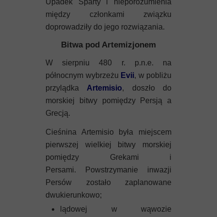
Upadek Sparty i nieporozumienia
między członkami związku
doprowadziły do jego rozwiązania.
Bitwa pod Artemizjonem
W sierpniu 480 r. p.n.e. na
północnym wybrzeżu
Evii
, w pobliżu
przylądka
Artemisio
, doszło do
morskiej bitwy pomiędzy Persją a
Grecją.
Cieśnina Artemisio była miejscem
pierwszej wielkiej bitwy morskiej
pomiędzy Grekami i
Persami. Powstrzymanie inwazji
Persów zostało zaplanowane
dwukierunkowo;
lądowej w wąwozie