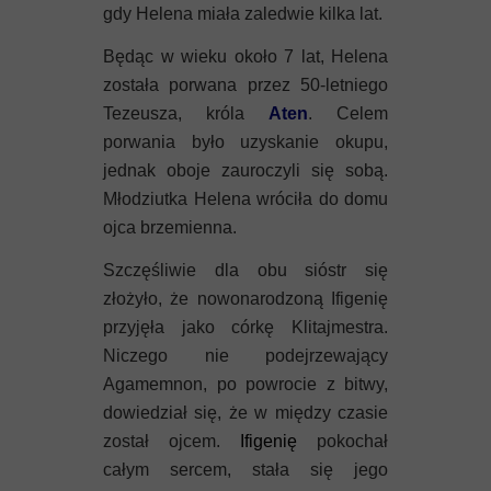
gdy Helena miała zaledwie kilka lat.
Będąc w wieku około 7 lat, Helena
została porwana przez 50-letniego
Tezeusza, króla
Aten
. Celem
porwania było uzyskanie okupu,
jednak oboje zauroczyli się sobą.
Młodziutka Helena wróciła do domu
ojca brzemienna.
Szczęśliwie dla obu sióstr się
złożyło, że nowonarodzoną Ifigenię
przyjęła jako córkę Klitajmestra.
Niczego nie podejrzewający
Agamemnon, po powrocie z bitwy,
dowiedział się, że w między czasie
został ojcem.
Ifigenię
pokochał
całym sercem, stała się jego