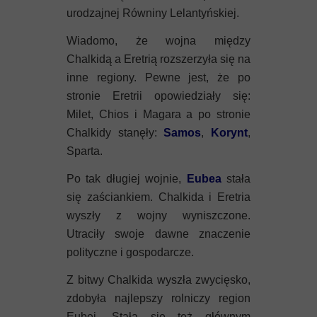
urodzajnej Równiny Lelantyńskiej.
Wiadomo, że wojna między
Chalkidą a Eretrią rozszerzyła się na
inne regiony. Pewne jest, że po
stronie Eretrii opowiedziały się:
Milet, Chios i Magara a po stronie
Chalkidy stanęły:
Samos
,
Korynt
,
Sparta.
Po tak długiej wojnie,
Eubea
stała
się zaściankiem. Chalkida i Eretria
wyszły z wojny wyniszczone.
Utraciły swoje dawne znaczenie
polityczne i gospodarcze.
Z bitwy Chalkida wyszła zwycięsko,
zdobyła najlepszy rolniczy region
Eubei. Stała się też głównym