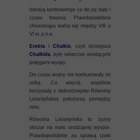
Mykeny
Istnieją kontrowersje co do jej daty i
Nisyros
czasu trwania. Prawdopodobna
chronologia waha się między VIII a
Rodos
VI w. p.n.e.
Eretria
i
Chalkis
, czyli dzisiejsza
Samos
Chalkida
, były wówczas wiodącymi
Symi
potęgami wyspy.
Do czasu wojny nie konkurowały ze
Thasos
sobą. Co więcej, wspólnie
korzystały z dobrodziejstw Równiny
Lanzarote
Lelantyńskiej położonej pomiędzy
nimi.
Równina Lelantyńska to żyzny
obszar na mało urodzajnej wyspie.
Prawdopodobnie za sprawą rzeki