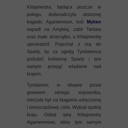
Klitajmestra, będąca jeszcze w
połogu, doświadczyła strasznej
tragedii. Agamemnon, król
Myken
napadł na Amyklaj, zabił Tantala
oraz małe dzieciątko, a Klitajmestrę
uprowadził. Pojechał z nią do
Sparty, by za zgodą Tyndareosa
poślubić królewnę Sparty i tym
samym przejąć władanie nad
krajem.
Tyndareos, w obawie przed
gniewem silnego wojownika,
nieczuły był na błagania udręczonej
i nieszczęśliwej córki. Wybrał spokój
kraju. Oddał rękę Klitajmestry
Agamemnowi, który tym samym