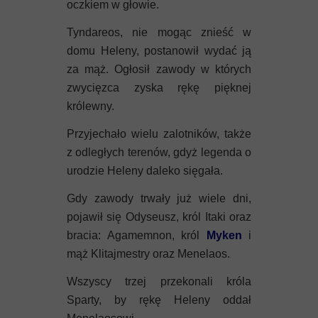
oczkiem w głowie.
Tyndareos, nie mogąc znieść w
domu Heleny, postanowił wydać ją
za mąż. Ogłosił zawody w których
zwycięzca zyska rękę pięknej
królewny.
Przyjechało wielu zalotników, także
z odległych terenów, gdyż legenda o
urodzie Heleny daleko sięgała.
Gdy zawody trwały już wiele dni,
pojawił się Odyseusz, król Itaki oraz
bracia: Agamemnon, król
Myken
i
mąż Klitajmestry oraz Menelaos.
Wszyscy trzej przekonali króla
Sparty, by rękę Heleny oddał