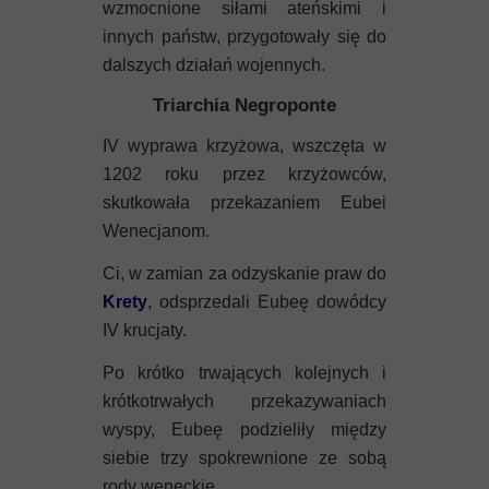
wzmocnione siłami ateńskimi i
innych państw, przygotowały się do
dalszych działań wojennych.
Triarchia Negroponte
IV wyprawa krzyżowa, wszczęta w
1202 roku przez krzyżowców,
skutkowała przekazaniem Eubei
Wenecjanom.
Ci, w zamian za odzyskanie praw do
Krety
, odsprzedali Eubeę dowódcy
IV krucjaty.
Po krótko trwających kolejnych i
krótkotrwałych przekazywaniach
wyspy, Eubeę podzieliły między
siebie trzy spokrewnione ze sobą
rody weneckie.