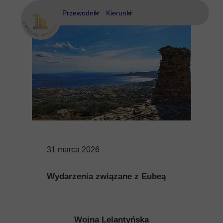
Przewodnik
Kierunki
Eubea
Ateny
Kos
Delfy
Rodos
Eubea
Kalimnos
Korfu
31 marca 2026
Korynt
Wydarzenia związane z Eubeą
Kos
Kreta
Wojna Lelantyńska