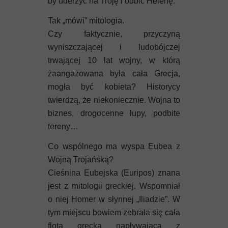
by uderzyć na Troję i odbić Helenę.
Tak „mówi” mitologia.
Czy faktycznie, przyczyną
wyniszczającej i ludobójczej
trwającej 10 lat wojny, w którą
zaangażowana była cała Grecja,
mogła być kobieta? Historycy
twierdzą, że niekoniecznie. Wojna to
biznes, drogocenne łupy, podbite
tereny…
Co wspólnego ma wyspa Eubea z
Wojną Trojańską?
Cieśnina Eubejska (Euripos) znana
jest z mitologii greckiej. Wspomniał
o niej Homer w słynnej „Iliadzie”. W
tym miejscu bowiem zebrała się cała
flota grecka napływająca z