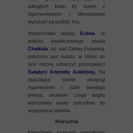
odległych krain by razem z
Agamemnonem i Menelaosem
wyruszyć na podbój Troi.
Naprzeciwko wyspy
Eubea
, w
pobliżu współczesnego miasta
Chalkida
, tuż nad Zatoką Eubejską,
położona jest Aulida, w której do
dziś można zobaczyć pozostałości
Świątyni Artemidy Aulidzkiej
.
Na
otaczające ziemie wtargnął
Agamemnon i zabił świętego
jelenia, skutkiem czego bogini
wstrzymała wiatry potrzebne do
wypłynięcia statków.
Kleruchia
Kleruchami nazwano specyficzny