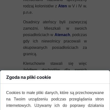
rodzaj kolonistów z
Aten
w V i IV w.
p.n.e.
Osadnicy ateńscy byli zazwyczaj
zamożni. Mieszkali w swoich
posiadłościach w
Atenac
h
, podczas
gdy ich niewolnicy pracowali w
okupowanych posiadłościach za
granicą.
Kleruchowie stawali się więc
źródłem dochodów dla swoich
właścicieli.
Zgoda na pliki cookie
Pierwszymi terenami okupowanymi
w ten sposób była Salamina.
Cookies to małe pliki danych, które są przechowywane
na Twoim urządzeniu podczas przeglądania stron
Pod koniec VI w. p.n.e.
Evia
internetowych. Używamy ich do poprawy działania
sromotnie przegrała wojnę z