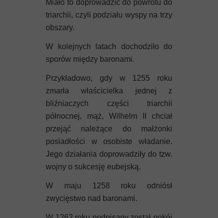
Miało to doprowadzić do powrotu do
triarchii, czyli podziału wyspy na trzy
obszary.
W kolejnych latach dochodziło do
sporów między baronami.
Przykładowo, gdy w 1255 roku
zmarła właścicielka jednej z
bliźniaczych części triarchii
północnej, mąż, Wilhelm II chciał
przejąć należące do małżonki
posiadłości w osobiste władanie.
Jego działania doprowadziły do tzw.
wojny o sukcesję eubejską.
W maju 1258 roku odniósł
zwycięstwo nad baronami.
W 1262 roku podpisany został pokój