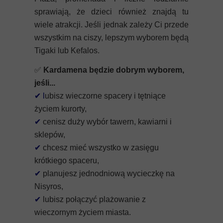
sprawiają, że dzieci również znajdą tu
wiele atrakcji. Jeśli jednak zależy Ci przede
wszystkim na ciszy, lepszym wyborem będą
Tigaki lub Kefalos.
✅
Kardamena będzie dobrym wyborem,
jeśli...
✔
l
ubisz wieczorne spacery i tętniące
życiem kurorty,
✔
cenisz duży wybór tawern, kawiarni i
sklepów,
✔
chcesz mieć wszystko w zasięgu
krótkiego spaceru,
✔
planujesz jednodniową wycieczkę na
Nisyros,
✔
lubisz połączyć plażowanie z
wieczornym życiem miasta.