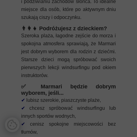
i podziwianiu zachodów słońca. To idealne
miejsce dla osób, które po aktywnym dniu
szukają ciszy i odpoczynku.
👨‍👩‍👧 Podróżujesz z dzieckiem?
Szeroka plaża, łagodne zejście do morza i
spokojna atmosfera sprawiają, że Marmari
jest dobrym wyborem dla rodzin z dziećmi.
Starsze dzieci mogą spróbować swoich
pierwszych lekcji windsurfingu pod okiem
instruktorów.
✅ Marmari będzie dobrym
wyborem, jeśli...
✔
lubisz szerokie, piaszczyste plaże,
✔
chcesz spróbować windsurfingu lub
innych sportów wodnych,
✔
cenisz spokojne miejscowości bez
tłumów,