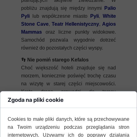
planujących aktywne zwiedzanie. W
pobliżu znajdują się między innymi
Palio
Pyli
lub współczesne miasto
Pyli
,
White
Stone Cave
,
Teatr Hellenistyczny
,
Agios
Mammas
oraz liczne punkty widokowe.
Samochód pozwala wygodnie dotrzeć
również do pozostałych części wyspy.
👣
Nie pomiń starego Kefalos
Choć większość hoteli znajduje się nad
morzem, koniecznie poświęć trochę czasu
na wizytę w starej części miejscowości.
Kręta droga prowadzi do tarasu
Zgoda na pliki cookie
widokowego,
zamku Joannitów
,
zabytkowego
wiatraka Mylotopi
oraz
niezwykłych formacji skalnych, które należą
Cookies to małe pliki danych, które są przechowywane
do najmniej znanych atrakcji tej części
na Twoim urządzeniu podczas przeglądania stron
wyspy.
internetowych. Używamy ich do poprawy działania