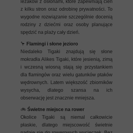
leżaków z osłonami, które zapewniają cień
z kilku stron oraz odrobinę prywatności. To
wygodne rozwiązanie szczególnie docenią
rodziny z dziećmi oraz osoby planujące
spędzić na plaży cały dzień.
🦩
Flamingi i słone jezioro
Niedaleko Tigaki znajdują się słone
mokradła Alikes Tigaki, które jesienią, zimą
i wczesną wiosną stają się przystankiem
dla flamingów oraz wielu gatunków ptaków
wędrownych. Latem większość zbiorników
wysycha, dlatego szansa na ich
obserwację jest znacznie mniejsza.
🚲
Świetne miejsce na rower
Okolice Tigaki są niemal całkowicie
płaskie, dlatego miejscowość świetnie
nadaje się do rowerowych wycieczek. Bez