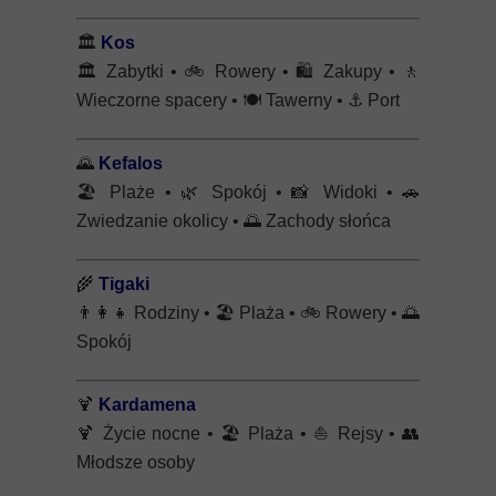
🏛️
Kos
🏛️
Zabytki •
🚲
Rowery •
🛍️
Zakupy •
🚶
Wieczorne spacery •
🍽️
Tawerny •
⚓
Port
🌄
Kefalos
🏖️
Plaże •
🌿
Spokój •
📸
Widoki •
🚗
Zwiedzanie okolicy •
🌅
Zachody słońca
🌾
Tigaki
👨‍👩‍👧
Rodziny •
🏖️
Plaża •
🚲
Rowery •
🌅
Spokój
🍹
Kardamena
🍹
Życie nocne •
🏖️
Plaża •
⛵
Rejsy •
👥
Młodsze osoby