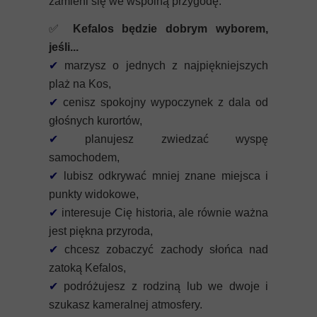
zamieni się we wspólną przygodę.
✅
Kefalos będzie dobrym wyborem,
jeśli...
✔
marzysz o jednych z najpiękniejszych
plaż na Kos,
✔
cenisz spokojny wypoczynek z dala od
głośnych kurortów,
✔
planujesz zwiedzać wyspę
samochodem,
✔
lubisz odkrywać mniej znane miejsca i
punkty widokowe,
✔
interesuje Cię historia, ale równie ważna
jest piękna przyroda,
✔
chcesz zobaczyć zachody słońca nad
zatoką Kefalos,
✔
podróżujesz z rodziną lub we dwoje i
szukasz kameralnej atmosfery.