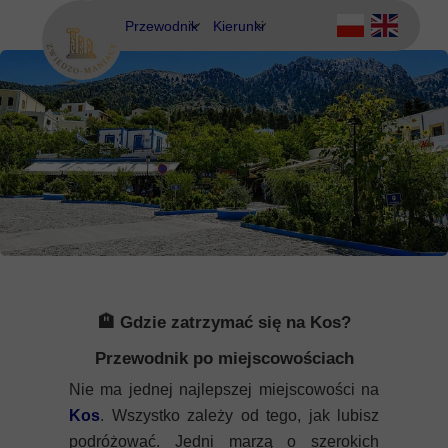
Przewodnik
Kierunki
Eubea
Ateny
Kos
Delfy
Rodos
Eubea
Kalimnos
Korfu
Korynt
🏨 Gdzie zatrzymać się na Kos?
Kos
Przewodnik po miejscowościach
Nie ma jednej najlepszej miejscowości na
Kreta
Kos
. Wszystko zależy od tego, jak lubisz
podróżować. Jedni marzą o szerokich