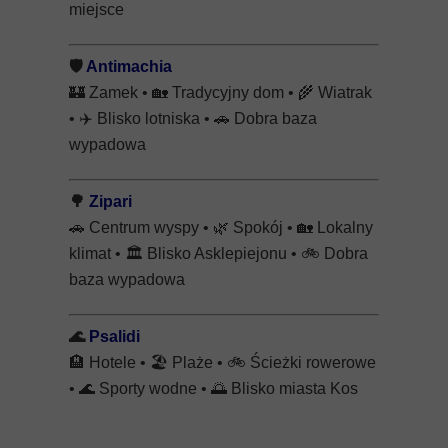
miejsce
🛡️
Antimachia
🏰
Zamek •
🏡
Tradycyjny dom •
🌾
Wiatrak
•
✈️
Blisko lotniska •
🚗
Dobra baza
wypadowa
🌳
Zipari
🚗
Centrum wyspy •
🌿
Spokój •
🏡
Lokalny
klimat •
🏛️
Blisko Asklepiejonu •
🚲
Dobra
baza wypadowa
🌊
Psalidi
🏨
Hotele •
🏖️
Plaże •
🚲
Ścieżki rowerowe
•
🌊
Sporty wodne •
🌅
Blisko miasta Kos