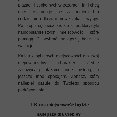
Mykeny
plażach i spokojnych wieczorach, inni chcą
mieć restauracje tuż za rogiem lub
Nisyros
codziennie odkrywać nowe zakątki wyspy.
Poniżej znajdziesz krótkie charakterystyki
Rodos
najpopularniejszych miejscowości, które
Samos
pomogą Ci wybrać najlepszą bazę na
wakacje.
Symi
Każda z opisanych miejscowości ma swój
niepowtarzalny charakter. Jedne
Thasos
zachwycają plażami, inne historią, a
Lanzarote
jeszcze inne spokojem. Zobacz, która
najlepiej pasuje do Twojego sposobu
podróżowania.
📊 Która miejscowość będzie
najlepsza dla Ciebie?