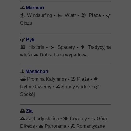
🌊
Marmari
🏄
Windsurfing •
🌬️
Wiatr •
🏖️
Plaża •
🌿
Cisza
🌿
Pyli
🏛️
Historia •
🥾
Spacery •
🌳
Tradycyjna
wieś •
🚗
Dobra baza wypadowa
⚓
Mastichari
⛴️
Prom na Kalymnos •
🏖️
Plaża •
🍽️
Rybne tawerny •
🌊
Sporty wodne •
🌿
Spokój
🌅
Zia
🌅
Zachody słońca •
🍽️
Tawerny •
🥾
Góra
Dikeos •
📸
Panorama •
💑
Romantyczne