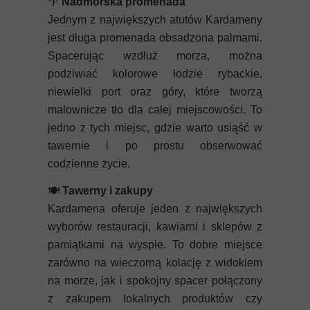
🌴
Nadmorska promenada
Jednym z największych atutów Kardameny
jest długa promenada obsadzona palmami.
Spacerując wzdłuż morza, można
podziwiać kolorowe łodzie rybackie,
niewielki port oraz góry, które tworzą
malownicze tło dla całej miejscowości. To
jedno z tych miejsc, gdzie warto usiąść w
tawernie i po prostu obserwować
codzienne życie.
🍽️
Tawerny i zakupy
Kardamena oferuje jeden z największych
wyborów restauracji, kawiarni i sklepów z
pamiątkami na wyspie. To dobre miejsce
zarówno na wieczorną kolację z widokiem
na morze, jak i spokojny spacer połączony
z zakupem lokalnych produktów czy