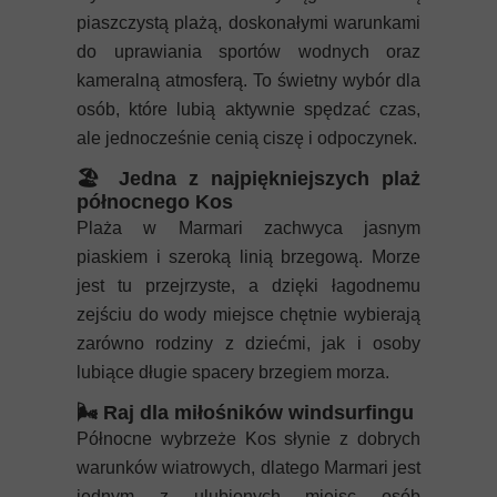
piaszczystą plażą, doskonałymi warunkami
do uprawiania sportów wodnych oraz
kameralną atmosferą. To świetny wybór dla
osób, które lubią aktywnie spędzać czas,
ale jednocześnie cenią ciszę i odpoczynek.
🏖️ Jedna z najpiękniejszych plaż
północnego Kos
Plaża w Marmari zachwyca jasnym
piaskiem i szeroką linią brzegową. Morze
jest tu przejrzyste, a dzięki łagodnemu
zejściu do wody miejsce chętnie wybierają
zarówno rodziny z dziećmi, jak i osoby
lubiące długie spacery brzegiem morza.
🌬️ Raj dla miłośników windsurfingu
Północne wybrzeże Kos słynie z dobrych
warunków wiatrowych, dlatego Marmari jest
jednym z ulubionych miejsc osób