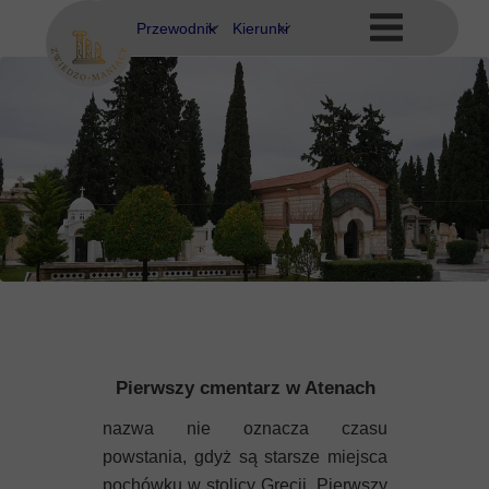
Przewodnik
Kierunki
Eubea
Ateny
Kos
Delfy
Rodos
Eubea
Kalimnos
Korfu
Korynt
Pierwszy cmentarz w Atenach
Kos
nazwa nie oznacza czasu
Kreta
powstania, gdyż są starsze miejsca
pochówku w stolicy Grecji. Pierwszy