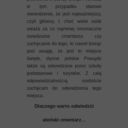
Mykeny
w tym przypadku stanowi
stwierdzenie, że jest najważniejszy,
Nisyros
czyli główny. I, choć wiele osób
Rodos
uważa za co najmniej niesmaczne
zwiedzanie cmentarza czy
Samos
zachęcanie do tego, to nawet biorąc
pod uwagę, że jest to miejsce
Symi
święte, słynne polskie Powązki
także są odwiedzane przez szkoły
Thasos
podstawowe i turystów. Z całą
odpowiedzialnością osobiście
Lanzarote
zachęcam do odwiedzenia tego
miejsca.
Dlaczego warto odwiedzić
ateński cmentarz...