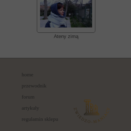
Ateny zimą
home
przewodnik
forum
artykuły
regulamin sklepu