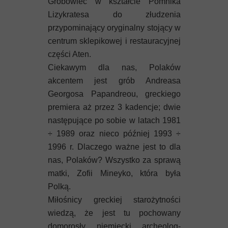
Grobowiec w kształcie Pomnika
Lizykratesa do złudzenia
przypominający oryginalny stojący w
centrum sklepikowej i restauracyjnej
części Aten.
Ciekawym dla nas, Polaków
akcentem jest grób Andreasa
Georgosa Papandreou, greckiego
premiera aż przez 3 kadencje; dwie
następujące po sobie w latach 1981
÷ 1989 oraz nieco później 1993 ÷
1996 r. Dlaczego ważne jest to dla
nas, Polaków? Wszystko za sprawą
matki, Zofii Mineyko, która była
Polką.
Miłośnicy greckiej starożytności
wiedzą, że jest tu pochowany
domorosły niemiecki archeolog-