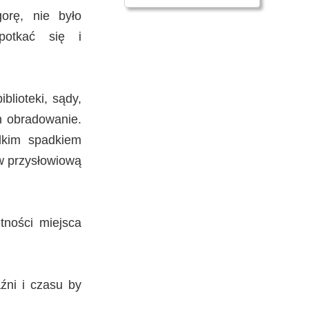
orę, nie było
potkać się i
blioteki, sądy,
h obradowanie.
elkim spadkiem
w przysłowiową
tności miejsca
źni i czasu by