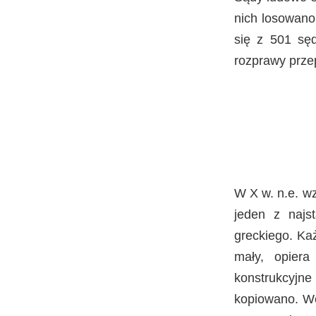
nich losowano 
się z 501 sęd
rozprawy prz
W X w. n.e. wz
jeden z najs
greckiego. Ka
mały, opiera
konstrukcyjne 
kopiowano. We