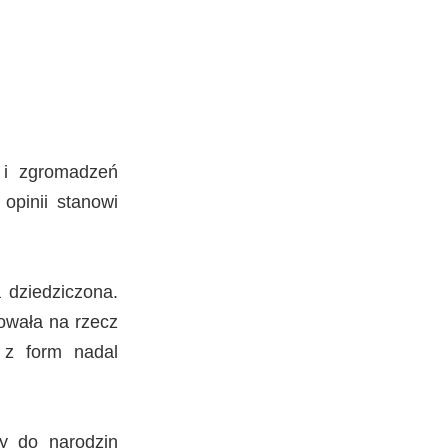
 i zgromadzeń
opinii stanowi
 dziedziczona.
owała na rzecz
k z form nadal
y do narodzin