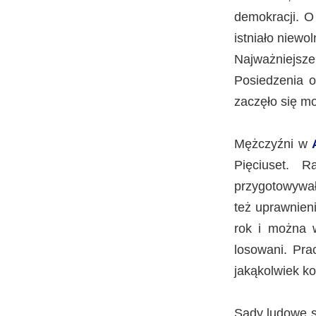
demokracji. O
istniało niewo
Najważniejsz
Posiedzenia o
zaczęło się m
Mężczyźni w
Pięciuset. 
przygotowywał
też uprawnien
rok i można w
losowani. Pra
jakąkolwiek k
Sądy ludowe s