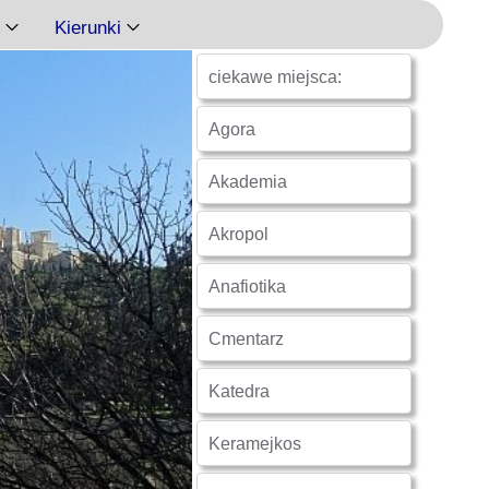
Kierunki
ciekawe miejsca:
Ateny
Agora
Delfy
Akademia
Eubea
Akropol
Kalimnos
Anafiotika
Korfu
Cmentarz
Korynt
Katedra
Kos
Keramejkos
Kreta