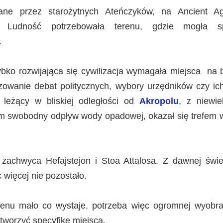
ane przez starożytnych Ateńczyków, na Ancient Ag
. Ludność potrzebowała terenu, gdzie mogła s
.
bko rozwijająca się cywilizacja wymagała miejsca na bi
izowanie debat politycznych, wybory urzędników czy ic
 leżący w bliskiej odległości od
Akropolu
, z niewi
m swobodny odpływ wody opadowej, okazał się trefem 
 zachwyca Hefajstejon i Stoa Attalosa. Z dawnej świe
c więcej nie pozostało.
enu mało co wystaje, potrzeba więc ogromnej wyobra
dtworzyć specyfikę miejsca.