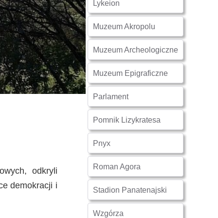
Lykeion
Mykeny
Muzeum Akropolu
Nisyros
Muzeum Archeologiczne
Rodos
Muzeum Epigraficzne
Parlament
Samos
Pomnik Lizykratesa
Symi
Pnyx
Thasos
Roman Agora
owych, odkryli
Lanzarote
ce demokracji i
Stadion Panatenajski
Wzgórza