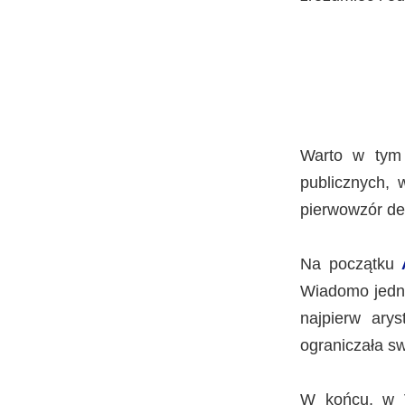
Warto w tym 
publicznych, 
pierwowzór de
Na początku
Wiadomo jedna
najpierw arys
ograniczała s
W końcu, w V