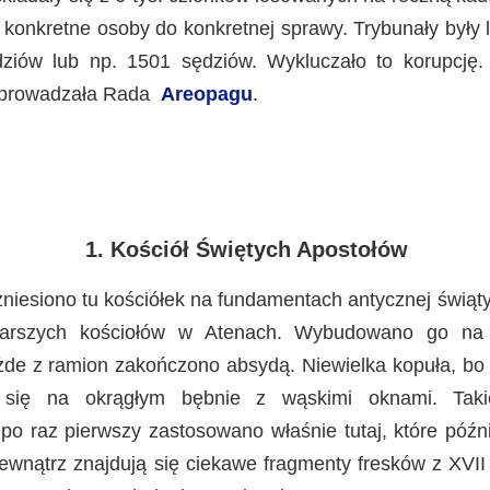
konkretne osoby do konkretnej sprawy. Trybunały były l
ziów lub np. 1501 sędziów. Wykluczało to korupcję.
eprowadzała Rada
Areopagu
.
1. Kościół Świętych Apostołów
niesiono tu kościółek na fundamentach antycznej świątyn
tarszych kościołów w Atenach. Wybudowano go na 
żde z ramion zakończono absydą. Niewielka kopuła, bo i
 się na okrągłym bębnie z wąskimi oknami. Taki
po raz pierwszy zastosowano właśnie tutaj, które późni
wnątrz znajdują się ciekawe fragmenty fresków z XVII i