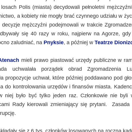
 losach Polis (miasta) decydowali pełnoletni mężczyźn
lnictwo, a kobiety nie mogły brać czynnego udziału w życ
e decyzje mężczyźni podejmowali w trakcie Zgromadz
dbywały się 40 razy w roku, najpierw na Agorze, gdy
ocno zaludniać, na
Pnyksie
, a później w
Teatrze Dioniz
Atenach
mieli prawo piastować urzędy publiczne w ra
Rada uchwalała porządek obrad Zgromadzenia L
a propozycje uchwał, które później poddawano pod gło
ia do kontrolowania urzędów i finansów miasta. Kadenc
 niej było być tylko jeden raz. Członkowie nie byli w
cami Rady kierowali zmieniający się prytani. Zasada 
orupcję.
kładały się z 6 tys. członków losowanych na roczną ka