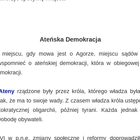
Ateńska Demokracja
miejscu, gdy mowa jest o Agorze, miejscu sądów
wspomnieć o ateńskiej demokracji, która w obiegowej 
mokracji.
Ateny
rządzone były przez króla, którego władza była
k, że ma to swoje wady. Z czasem władza króla ustęp
tokratycznej oligarchii, później tyrani. Każda jedna
wobodę obywateli.
I w p.n.e. zmiany społeczne i reformy doprowadził