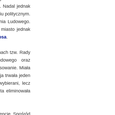
i. Nadal jednak
iu politycznym.
enia Ludowego.
 miasto jednak
osa
.
mach tzw. Rady
udowego oraz
sowanie. Miała
ja trwała jeden
ybierani, lecz
ta eliminowała
dencję. Spośród