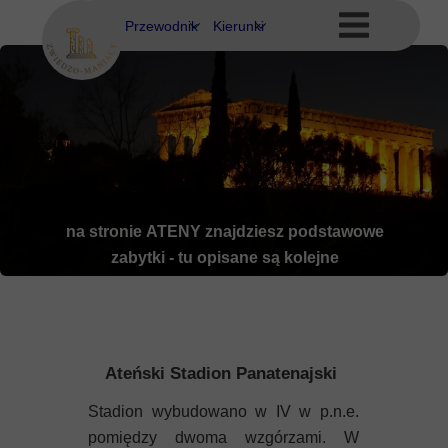
Przewodnik
Kierunki
Eubea
Ateny
Kos
Delfy
Rodos
Eubea
Kalimnos
na stronie
ATENY
znajdziesz podstawowe
zabytki - tu opisane są kolejne
Korfu
Korynt
Kos
Ateński Stadion Panatenajski
Kreta
Stadion wybudowano w IV w p.n.e.
pomiędzy dwoma wzgórzami. W