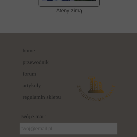
Ateny zimą
home
przewodnik
forum
artykuły
regulamin sklepu
Twój e-mail: