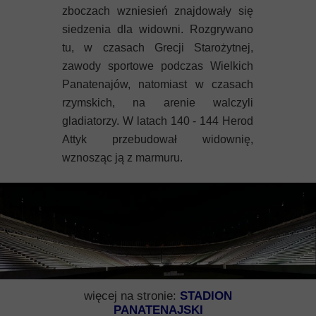
Mykeny
zboczach wzniesień znajdowały się
siedzenia dla widowni. Rozgrywano
Nisyros
tu, w czasach Grecji Starożytnej,
zawody sportowe podczas Wielkich
Rodos
Panatenajów, natomiast w czasach
rzymskich, na arenie walczyli
Samos
gladiatorzy.
W latach 140 - 144 Herod
Symi
Attyk przebudował widownię,
wznosząc ją z marmuru.
Thasos
Lanzarote
więcej na stronie:
STADION
PANATENAJSKI