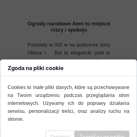
Ogrody narodowe Aten to miejsce
ciszy i spokoju
Powstały w XIX w na polecenie żony
Ottona I. Był to elegancki park w
stylu romantycznym z roślinami
Zgoda na pliki cookie
zwożonymi z odległych krajów. Teren
przylegał do pałacu, więc
mieszczanie nie mieli do niego
Cookies to małe pliki danych, które są przechowywane
dostępu. W 1974 r., gdy monarchia
na Twoim urządzeniu podczas przeglądania stron
grecka upadła, park udostępniono
internetowych. Używamy ich do poprawy działania
wszystkim. Dziś jest to sympatycznie
serwisu, personalizacji treści, oraz analizy ruchu na
miejsce ciszy i schronienia przed
stronie.
upalnym słońcem.
Dostosuj
Zezwól na wszystkie