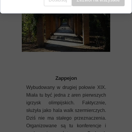
Zappejon
Wybudowany w drugiej połowie XIX.
Miała tu być jedna z aren pierwszych
igrzysk olimpijskich. Faktycznie,
służyła jako hala walk szermierczych.
Dziś nie ma stałego przeznaczenia.
Organizowane są tu konferencje i