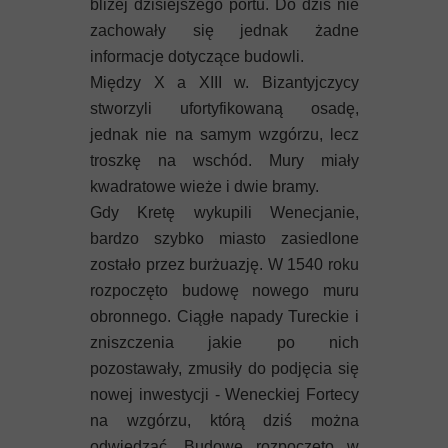
bliżej dzisiejszego portu. Do dziś nie
zachowały się jednak żadne
informacje dotyczące budowli.
Między X a XIII w. Bizantyjczycy
stworzyli ufortyfikowaną osadę,
jednak nie na samym wzgórzu, lecz
troszkę na wschód. Mury miały
kwadratowe wieże i dwie bramy.
Gdy Kretę wykupili Wenecjanie,
bardzo szybko miasto zasiedlone
zostało przez burżuazję. W 1540 roku
rozpoczęto budowę nowego muru
obronnego. Ciągłe napady Tureckie i
zniszczenia jakie po nich
pozostawały, zmusiły do podjęcia się
nowej inwestycji - Weneckiej Fortecy
na wzgórzu, którą dziś można
odwiedzać. Budowę rozpoczęto w