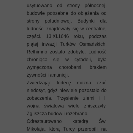
usytuowano od strony północnej,
budowle potrzebne do oblężenia od
strony południowej. Budynki dla
ludności znajdowały się w centralnej
części. 13.XI.1646 roku, podczas
piątej inwazji Turków Osmańskich,
Rethimno zostało zdobyte. Ludność
chroniąca się w cytadeli, była
wymęczona chorobami, brakiem
żywności i amunicji.
Zwiedzając fortecę można czuć
niedosyt, gdyż niewiele pozostało do
zobaczenia. Trzęsienie ziemi i II
wojna światowa wiele zniszczyły.
Zgliszcza budowli rozebrano.
Odrestaurowano katedrę Św.
Mikołaja, którą Turcy przerobili na