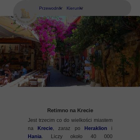
Przewodnik
Kierunki
Eubea
Ateny
Kos
Delfy
Rodos
Eubea
Kalimnos
Korfu
Korynt
Retimno na Krecie
Kos
Jest trzecim co do wielkości miastem
Kreta
na
Krecie
, zaraz po
Heraklion
i
Hania
. Liczy około 40 000