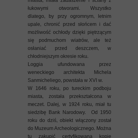
miasta, miała zadaszenie i ściany z
łukowymi otworami. Wszystko
dlatego, by przy ogromnym, letnim
upale, chronić przed słońcem i dać
możliwość ochłody dzięki piętrzącym
się podmuchom wiatrów, ale też
osłaniać przed deszczem, w
chłodniejszym okresie roku.
Loggia ufundowana przez
weneckiego architekta Michela
Sanmicheliego, powstała w XVI w.
W 1646 roku, po tureckim podboju
miasta, została przekształcona w
meczet. Dalej, w 1924 roku, miał tu
siedzibę Bank Narodowy. Od 1950
roku do dziś, obiekt włączony został
do Muzeum Archeologicznego. Można
tu zakupić certyfikowaną kopię