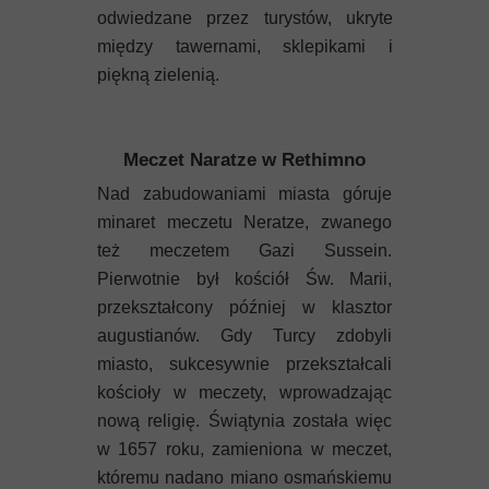
odwiedzane przez turystów, ukryte
między tawernami, sklepikami i
piękną zielenią.
Meczet Naratze w Rethimno
Nad zabudowaniami miasta góruje
minaret meczetu Neratze, zwanego
też meczetem Gazi Sussein.
Pierwotnie był kościół Św. Marii,
przekształcony później w klasztor
augustianów. Gdy Turcy zdobyli
miasto, sukcesywnie przekształcali
kościoły w meczety, wprowadzając
nową religię. Świątynia została więc
w 1657 roku, zamieniona w meczet,
któremu nadano miano osmańskiemu