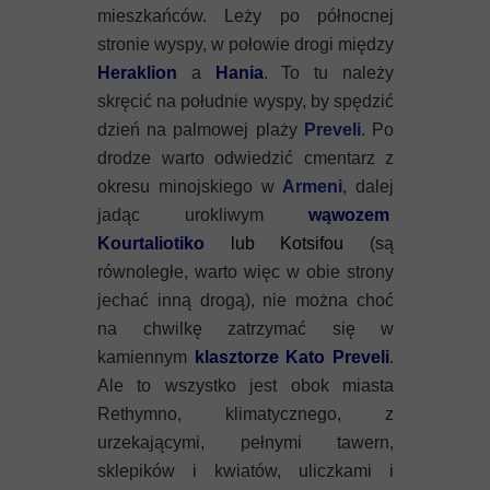
Mykeny
mieszkańców. Leży po północnej
stronie wyspy, w połowie drogi między
Nisyros
Heraklion
a
Hania
. To tu należy
skręcić na południe wyspy, by spędzić
Rodos
dzień na palmowej plaży
Preveli
. Po
drodze warto odwiedzić cmentarz z
Samos
okresu minojskiego w
Armeni
, dalej
Symi
jadąc urokliwym
wąwozem
Kourtaliotiko
lub Kotsifou
(są
Thasos
równoległe, warto więc w obie strony
jechać inną drogą), nie można choć
Lanzarote
na chwilkę zatrzymać się w
kamiennym
klasztorze Kato Preveli
.
Ale to wszystko jest obok miasta
Rethymno, klimatycznego, z
urzekającymi, pełnymi tawern,
sklepików i kwiatów, uliczkami i